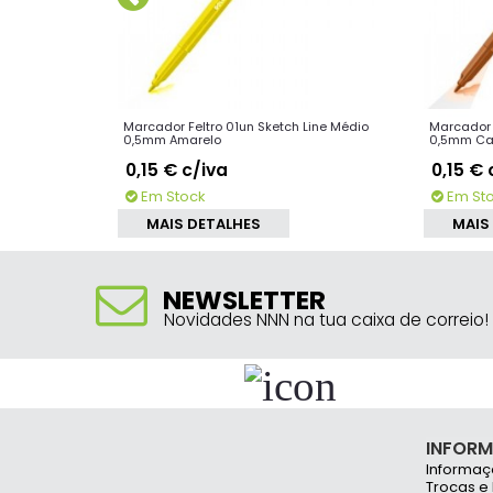
Maxi Skin
Marcador Feltro 01un Sketch Line Médio
Marcador 
0,5mm Amarelo
0,5mm Ca
0,15 €
c/iva
0,15 €
Em Stock
Em St
MAIS DETALHES
MAIS
NEWSLETTER
Novidades NNN na tua caixa de correio!
INFOR
Informaç
Trocas e