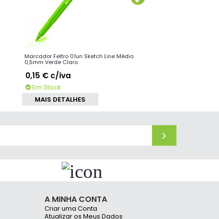
Marcador Feltro 01un Sketch Line Médio
Marcador Feltro 01un
0,5mm Verde Claro
0,5mm Verde Escuro
0,15 €
c/iva
0,15 €
c/iva
Em Stock
Em Stock
MAIS DETALHES
MAIS DETALHE
A MINHA CONTA
Criar uma Conta
Atualizar os Meus Dados