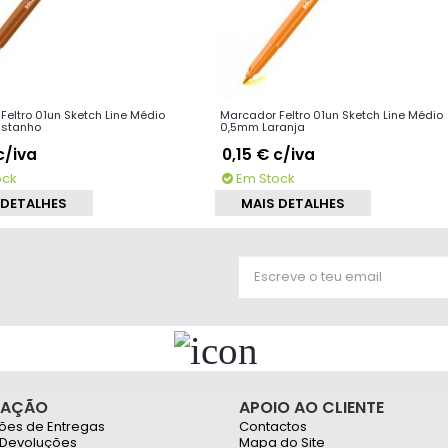
Feltro 01un Sketch Line Médio
Marcador Feltro 01un Sketch Line Médio
stanho
0,5mm Laranja
c/iva
0,15 €
c/iva
ock
Em Stock
 DETALHES
MAIS DETALHES
MAÇÃO
APOIO AO CLIENTE
ões de Entregas
Contactos
 Devoluções
Mapa do Site