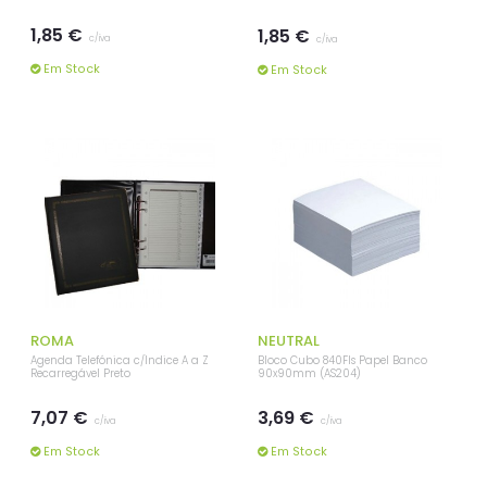
1,85 €
1,85 €
c/iva
c/iva
Em Stock
Em Stock
ROMA
NEUTRAL
Agenda Telefónica c/Índice A a Z
Bloco Cubo 840Fls Papel Banco
Recarregável Preto
90x90mm (AS204)
7,07 €
3,69 €
c/iva
c/iva
Em Stock
Em Stock