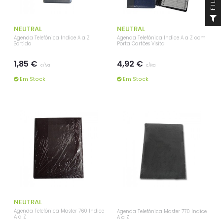
NEUTRAL
NEUTRAL
Agenda Telefónica Indice A a Z
Agenda Telefónica Indice A a Z com
Sortido
Porta Cartões Visita
1,85 €
4,92 €
c/iva
c/iva
Em Stock
Em Stock
NEUTRAL
Agenda Telefónica Master 760 Indice
Agenda Telefónica Master 770 Indice
A a Z
A a Z