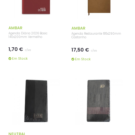
AMBAR
AMBAR
Agenda Diária 2026 Basic
Agenda Restaurante 185x290mm
140x200mm Vermelho
Castanho
1,70 €
17,50 €
c/iva
c/iva
Em Stock
Em Stock
NEUTRAL