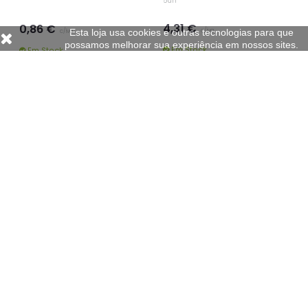
Esta loja usa cookies e outras tecnologias para que
possamos melhorar sua experiência em nossos sites.
NEUTRAL
SMARTD
Bloco Notas A4 Quadriculado Pack
Bloco Notas A5 Liso SmartD 80Fls
5un
4,31 €
0,91 €
c/iva
c/iva
Em Stock
Em Stock