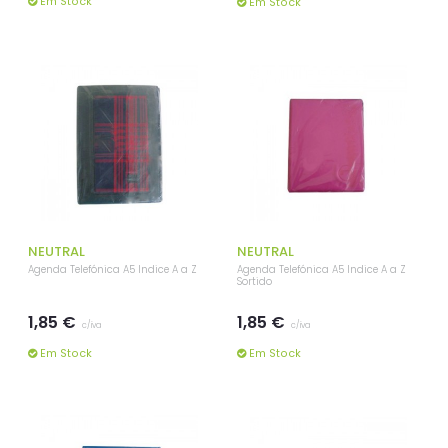
Em Stock
Em Stock
NEUTRAL
NEUTRAL
Agenda Telefónica A5 Indice A a Z
Agenda Telefónica A5 Indice A a Z
Sortido
1,85 €
1,85 €
c/iva
c/iva
Em Stock
Em Stock