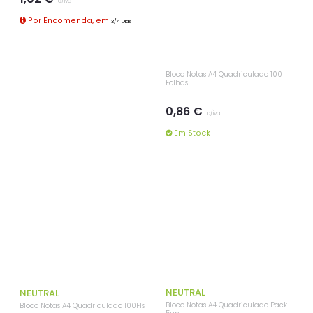
c/iva
c/iva
Por Encomenda, em
Em Stock
3/4 Dias
NEUTRAL
Bloco Notas A4 Quadriculado 100
Bloco Notas A4 Quadriculado 100Fls
Folhas
0,86 €
0,86 €
c/iva
c/iva
Em Stock
Em Stock
+ POR -