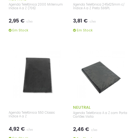
Agenda Telefónica 2000 Millenium
Agenda Telefónica 245x125mm c/
Indice A a Z (706)
Índice A a Z Preto 596PL
2,95 €
3,81 €
c/iva
c/iva
Em Stock
Em Stock
NEUTRAL
Agenda Telefónica 550 Classic
Agenda Telefónica A a Z com Porta
Indice A a Z
Cartões Visita
4,92 €
2,46 €
c/iva
c/iva