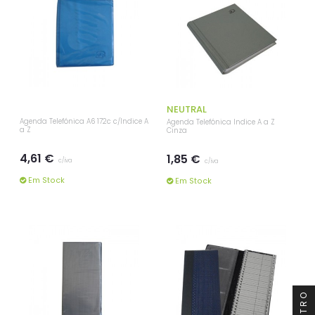
NEUTRAL
Agenda Telefónica A6 172c c/Índice A
Agenda Telefónica Indice A a Z
a Z
Cinza
4,61 €
1,85 €
c/iva
c/iva
Em Stock
Em Stock
FILTRO