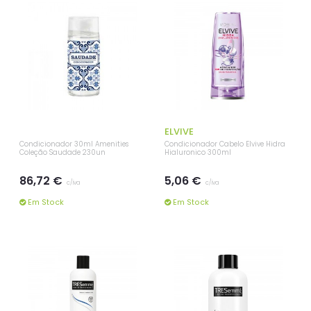
ELVIVE
Condicionador 30ml Amenities
Condicionador Cabelo Elvive Hidra
Coleção Saudade 230un
Hialuronico 300ml
86,72 €
5,06 €
c/iva
c/iva
Em Stock
Em Stock