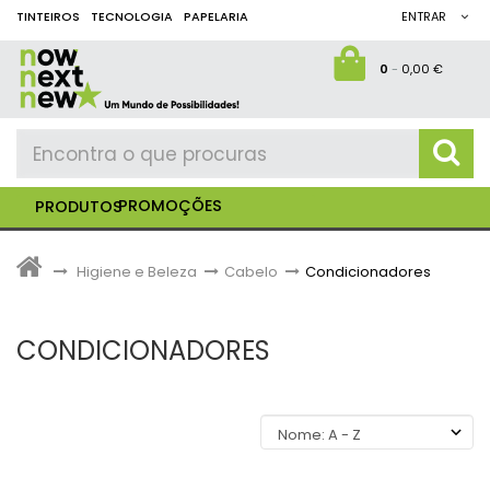
TINTEIROS
TECNOLOGIA
PAPELARIA
ENTRAR
0
-
0,00 €
PROMOÇÕES
PRODUTOS
>
Higiene e Beleza
>
Cabelo
>
Condicionadores
CONDICIONADORES