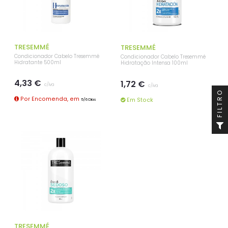
TRESEMMÉ
TRESEMMÉ
Condicionador Cabelo Tresemmé
Condicionador Cabelo Tresemmé
Hidratante 500ml
Hidratação Intensa 100ml
4,33 €
1,72 €
c/iva
c/iva
FILTRO
Por Encomenda, em
Em Stock
5/6 Dias
TRESEMMÉ