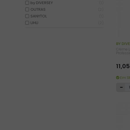
by DIVERSEY
1
OUTRAS
2
SANYTOL
1
UHU
2
BY DIV
Creme L
Professi
11,0
Em S