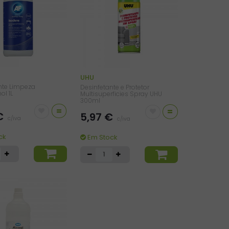
UHU
nte Limpeza
Desinfetante e Protetor
ol 1L
Multisuperficies Spray UHU
300ml
=
=
 €
5,97 €
c/iva
c/iva
ck
Em Stock