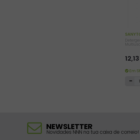
SANYT
Deterge
Multius
12,1
Em S
NEWSLETTER
Novidades NNN na tua caixa de correio!