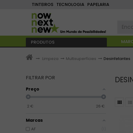
TINTEIROS
TECNOLOGIA
PAPELARIA
MAR
PRODUTOS
>
Limpeza
>
Multisuperfícies
>
Desinfetantes
FILTRAR POR
DESI
Preço
2
€
26
€
Marcas
AF
1