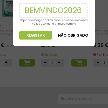
BEMVINDO2026
Copia este código e aplica no teu carrinho de compras
Válido apenas na primeira compra
OL
UHU
nte Desinfetante
Detergente Desinfetante e
Álcool Iso
os Sanytol 5L
Protetor Chão UHU 900ml
(Limpezas)
REGISTAR
NÃO OBRIGADO
=
=
3 €
2,16 €
5,26 
c/iva
c/iva
tock
Em Stock
Por En