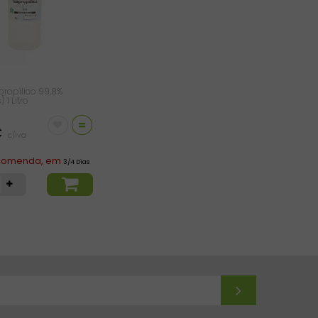
propílico 99,8%
 1 Litro
=
€
c/iva
comenda, em
3/4 Dias