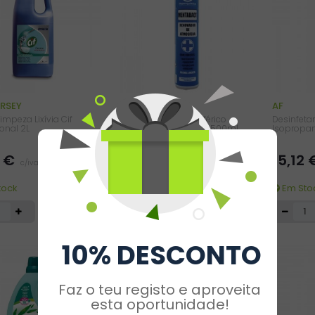
ERSEY
AF
impeza Lixívia Cif
Desinfetante Atmosférico
Desinfeta
onal 2L
MENTABACT Aerossol 500ml
Isopropan
=
=
5 €
25,12 €
15,12
c/iva
c/iva
tock
Em Sto
Por Encomenda, em
7/8 Dias
10% DESCONTO
Faz o teu registo e aproveita
esta oportunidade!