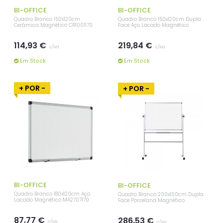
BI-OFFICE
BI-OFFICE
Quadro Branco 150x120cm
Quadro Branco 150x120cm Dupla
Cerâmica Magnético CR1001170
Face Aço Lacado Magnético
114,93 €
219,84 €
c/iva
c/iva
Em Stock
Em Stock
+ POR -
+ POR -
BI-OFFICE
BI-OFFICE
Quadro Branco 180x120cm Aço
Quadro Branco 200x100cm Dupla
Lacado Magnético MA2707170
Face Porcelana Magnético
87,77 €
286,53 €
c/iva
c/iva