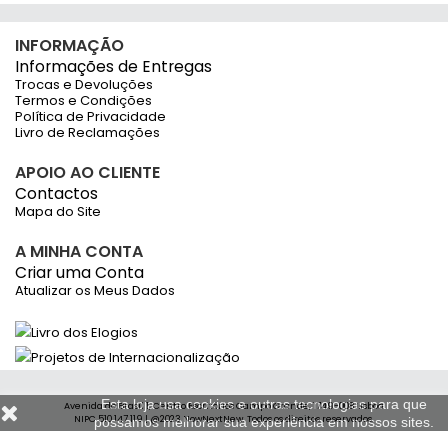
INFORMAÇÃO
Informações de Entregas
Trocas e Devoluções
Termos e Condições
Política de Privacidade
Livro de Reclamações
APOIO AO CLIENTE
Contactos
Mapa do Site
A MINHA CONTA
Criar uma Conta
Atualizar os Meus Dados
Esta loja usa cookies e outras tecnologias para que
Avenida do Brasil 1, Centro Escritórios Campo Grande, 1749-008 Lisboa
NIPC 510 147 119 | @2023 NowNextNew. Todos os direitos reservados.
possamos melhorar sua experiência em nossos sites.