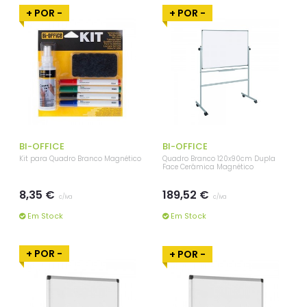
+ POR -
+ POR -
BI-OFFICE
BI-OFFICE
Kit para Quadro Branco Magnético
Quadro Branco 120x90cm Dupla
Face Cerâmica Magnético
8,35 €
189,52 €
c/iva
c/iva
Em Stock
Em Stock
+ POR -
+ POR -