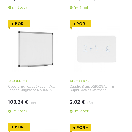
Em Stock
Em Stock
+ POR -
+ POR -
BI-OFFICE
BI-OFFICE
Quadro Branco 200x120cm Aço
Quadro Branco 210x297x3mm
Lacado Magnético MA2807170
Dupla Face de Secretária
108,24 €
2,02 €
c/iva
c/iva
Em Stock
Em Stock
+ POR -
+ POR -