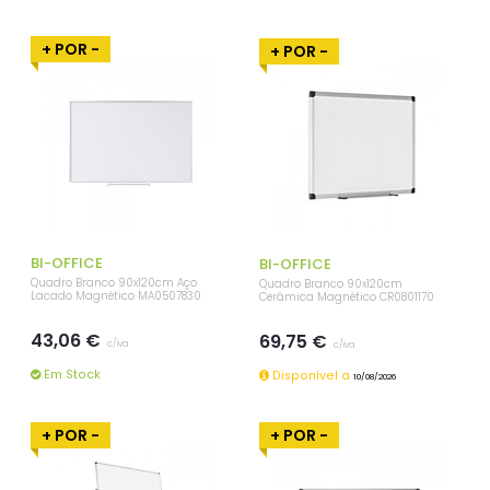
+ POR -
+ POR -
BI-OFFICE
BI-OFFICE
Quadro Branco 90x120cm Aço
Quadro Branco 90x120cm
Lacado Magnético MA0507830
Cerâmica Magnético CR0801170
43,06 €
69,75 €
c/iva
c/iva
Em Stock
Disponível a
10/08/2026
+ POR -
+ POR -