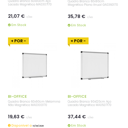
Quadro Branco 60x90cm Aço
Quadro Branco 60x90cm
Lacado Magnético MA0307170
Magnético Plano Anual GA0360170
21,07 €
35,78 €
c/iva
c/iva
Em Stock
Em Stock
+ POR -
+ POR -
BI-OFFICE
BI-OFFICE
Quadro Branco 60x90cm Melamina
Quadro Branco 90x120cm Aço
Não Magnético MA0300170
Lacado Magnético MA0507170
19,63 €
37,44 €
c/iva
c/iva
Disponível a
Em Stock
10/08/2026