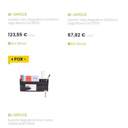
BI-OFFICE
BI-OFFICE
Quadro Vidro Magnético 120x90cm
Quadro Vidro Magnético 90x60cm
Lago Branco GL080101
Lago Branco GL070101
123,55 €
67,92 €
c/iva
c/iva
Em Stock
Em Stock
+ POR -
BI-OFFICE
Suporte Magnético Smart para
Acessórios Bi-Office