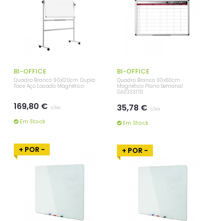
BI-OFFICE
BI-OFFICE
Quadro Branco 90x120cm Dupla
Quadro Branco 90x60cm
Face Aço Lacado Magnético
Magnético Plano Semanal
GA0333170
169,80 €
35,78 €
c/iva
c/iva
Em Stock
Em Stock
+ POR -
+ POR -