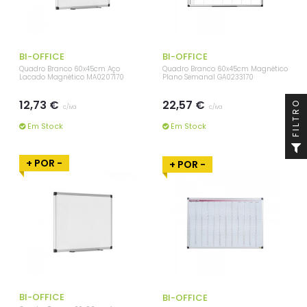
BI-OFFICE
BI-OFFICE
Quadro Branco 60x45cm Aço
Quadro Branco 60x45cm Magnético
Lacado Magnético MA0207170
Plano Semanal GA0233170
12,73 €
22,57 €
FILTRO
c/iva
c/iva
Em Stock
Em Stock
+ POR -
+ POR -
BI-OFFICE
BI-OFFICE