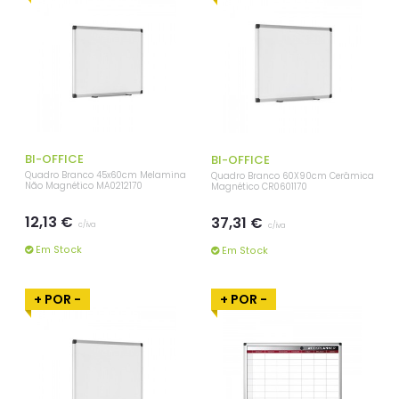
BI-OFFICE
BI-OFFICE
Quadro Branco 45x60cm Melamina
Quadro Branco 60X90cm Cerâmica
Não Magnético MA0212170
Magnético CR0601170
12,13 €
37,31 €
c/iva
c/iva
Em Stock
Em Stock
+ POR -
+ POR -