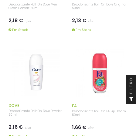
Desodorizante Roll-On Dove Men
Desodorizante Roll-On Dove Original
Clean Confort 50ml
50ml
2,18 €
2,13 €
c/iva
c/iva
Em Stock
Em Stock
FILTRO
DOVE
FA
Desodorizante Roll-On Dove Powder
Desodorizante Roll-On FA Fiji Dream
50ml
50ml
2,16 €
1,66 €
c/iva
c/iva