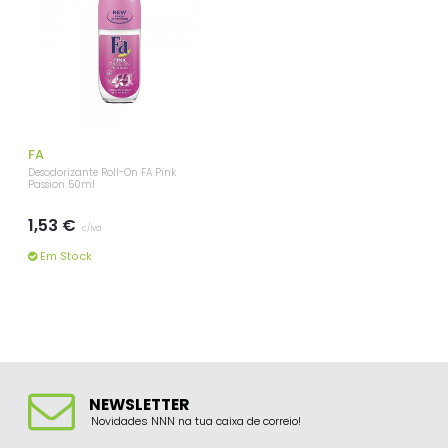
FA
Desodorizante Roll-On FA Pink
Passion 50ml
1,53 €
c/iva
Em Stock
NEWSLETTER
Novidades NNN na tua caixa de correio!