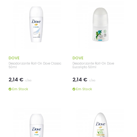
DOVE
DOVE
Desodorizante Roll-On Dove Classic
Desodorizante Roll-On Dove
50ml
Eucalipto 50ml
2,14 €
2,14 €
c/iva
c/iva
Em Stock
Em Stock