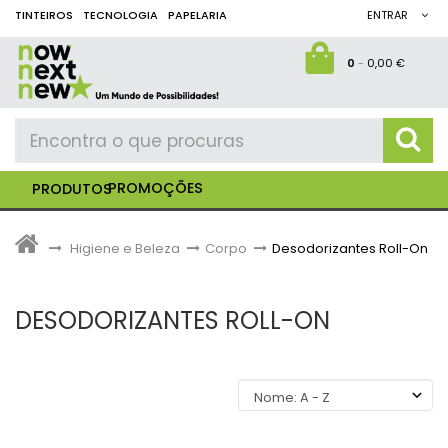
TINTEIROS
TECNOLOGIA
PAPELARIA
ENTRAR
0
-
0,00 €
PROMOÇÕES
PRODUTOS
>
Higiene e Beleza
>
Corpo
>
Desodorizantes Roll-On
DESODORIZANTES ROLL-ON