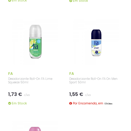
Em Stock
Em Stock
FA
FA
Desodorizante Roll-On FA Lime
Desodorizante Roll-On FA On Men
Squeeze 50ml
Sport 50ml
1,73 €
1,55 €
c/iva
c/iva
Em Stock
Por Encomenda, em
7/8 Dias