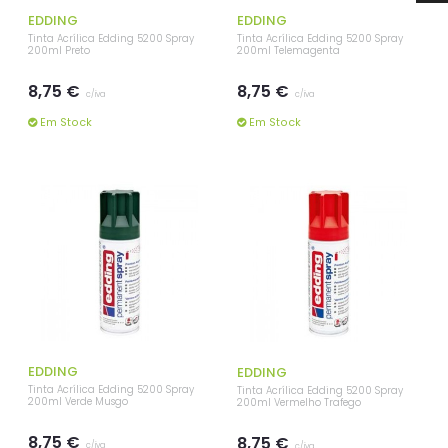
EDDING
EDDING
Tinta Acrílica Edding 5200 Spray
Tinta Acrílica Edding 5200 Spray
200ml Preto
200ml Telemagenta
8,75 €
8,75 €
c/iva
c/iva
Em Stock
Em Stock
EDDING
EDDING
Tinta Acrílica Edding 5200 Spray
Tinta Acrílica Edding 5200 Spray
200ml Verde Musgo
200ml Vermelho Trafego
8,75 €
8,75 €
c/iva
c/iva