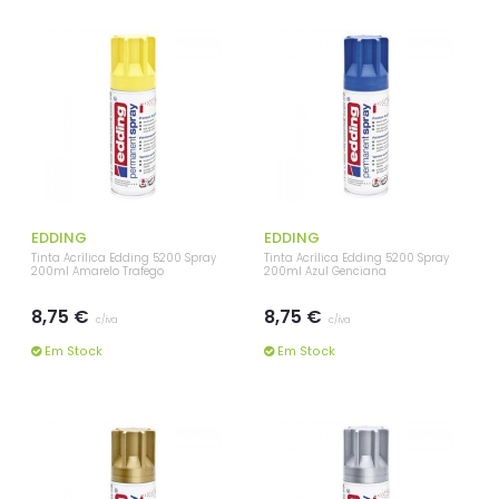
EDDING
EDDING
Tinta Acrílica Edding 5200 Spray
Tinta Acrílica Edding 5200 Spray
200ml Amarelo Trafego
200ml Azul Genciana
8,75 €
8,75 €
c/iva
c/iva
Em Stock
Em Stock