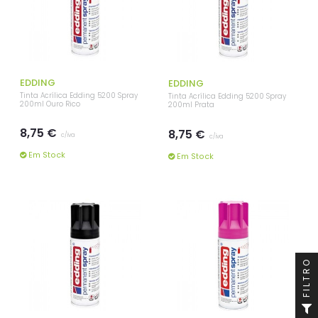
EDDING
EDDING
Tinta Acrílica Edding 5200 Spray
Tinta Acrílica Edding 5200 Spray
200ml Ouro Rico
200ml Prata
8,75 €
8,75 €
c/iva
c/iva
Em Stock
Em Stock
FILTRO