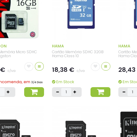
TON
HAMA
HAMA
Memória Micro SDHC
Cartão Memória SDHC 32GB
Cartão M
ngston
Hama Class 10
Hama Clas
=
=
 €
18,38 €
28,43
c/iva
c/iva
Encomenda, em
Em Stock
Em Sto
3/4 Dias