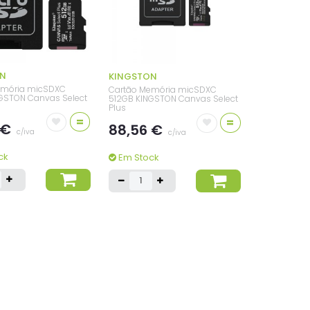
ON
KINGSTON
emória micSDXC
Cartão Memória micSDXC
GSTON Canvas Select
512GB KINGSTON Canvas Select
Plus
=
=
 €
88,56 €
c/iva
c/iva
ck
Em Stock