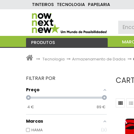
TINTEIROS
TECNOLOGIA
PAPELARIA
MAR
PRODUTOS
>
Tecnologia
>
Armazenamento de Dados
>
FILTRAR POR
CART
Preço
4
€
89
€
Marcas
HAMA
3