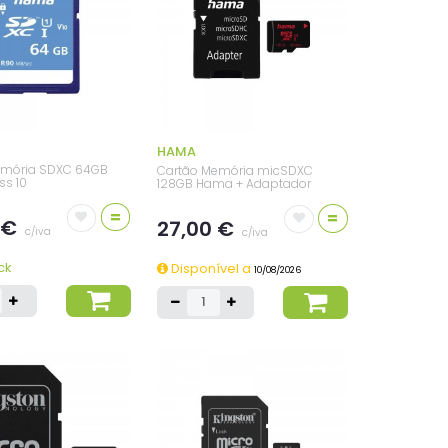
HAMA
emória SDXC 64GB
Cartão Memória micSDXC
s 10
128GB Hama + Adaptador
=
=
 €
27,00 €
c/iva
c/iva
ck
Disponível a
10/08/2026