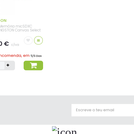
TON
 Memória micSDXC
NGSTON Canvas Select
=
0 €
c/iva
Encomenda, em
5/6 Dias