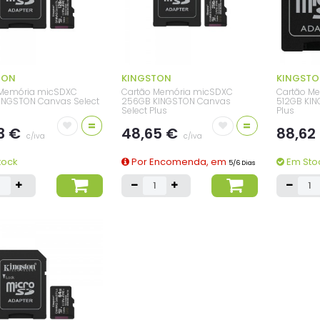
TON
KINGSTON
KINGST
 Memória micSDXC
Cartão Memória micSDXC
Cartão M
INGSTON Canvas Select
256GB KINGSTON Canvas
512GB KIN
Select Plus
Plus
=
=
3 €
48,65 €
88,62
c/iva
c/iva
tock
Por Encomenda, em
Em Sto
5/6 Dias