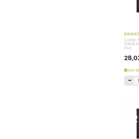
KINGS
Cartão
128GB K
Plus
28,0
Em S