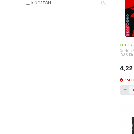
KINGSTON
6
KINGS
Cartão 
16GB Ki
4,22
Por 