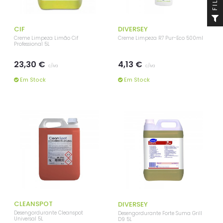
CIF
DIVERSEY
Creme Limpeza Limão Cif
Creme Limpeza R7 Pur-Eco 500ml
Professional 5L
23,30 €
4,13 €
c/iva
c/iva
Em Stock
Em Stock
CLEANSPOT
DIVERSEY
Desengordurante Cleanspot
Desengordurante Forte Suma Grill
Universal 5L
D9 5L