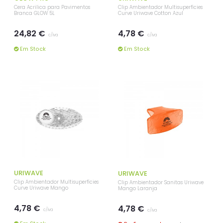
Cera Acrilica para Pavimentos
Clip Ambientador Multisuperfícies
Branca GLOW 5L
Curve Uriwave Cotton Azul
24,82 €
4,78 €
c/iva
c/iva
Em Stock
Em Stock
URIWAVE
URIWAVE
Clip Ambientador Multisuperfícies
Clip Ambientador Sanitas Uriwave
Curve Uriwave Mango
Mango Laranja
4,78 €
4,78 €
c/iva
c/iva