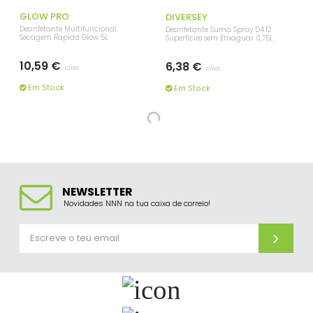
GLOW PRO
DIVERSEY
Desinfetante Multifuncional
Desinfetante Suma Spray D4.12
Secagem Rapida Glow 5L
Superfícies sem Enxaguar 0,75L
10,59 €
6,38 €
c/iva
c/iva
Em Stock
Em Stock
DIVERSEY
TORK
Desinfetante Suma Spray D4.12
Desinfetante Tampos Sanita TORK S2
Superfícies sem Enxaguar 5L
475 Serviços 500ml
54,77 €
10,48 €
c/iva
c/iva
Em Stock
Em Stock