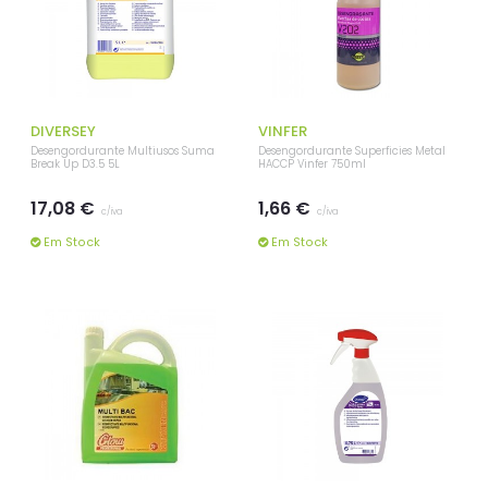
DIVERSEY
VINFER
Desengordurante Multiusos Suma
Desengordurante Superficies Metal
Break Up D3.5 5L
HACCP Vinfer 750ml
17,08 €
1,66 €
c/iva
c/iva
Em Stock
Em Stock