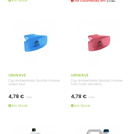
Em Stock
Por Encomenda, em
3/4 Dias
URIWAVE
URIWAVE
Clip Ambientador Sanitas Uriwave
Clip Ambientador Sanitas Uriwave
Ocean Azul
Tutti Frutti Vermelho
4,78 €
4,78 €
c/iva
c/iva
Em Stock
Em Stock