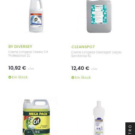
BY DIVERSEY
CLEANSPOT
Creme Limpeza Classic Cif
Creme Limpeza Cleanspot Loiças
Professional 2L
Sanitárias 5L
10,92 €
12,40 €
c/iva
c/iva
Em Stock
Em Stock
FILTRO