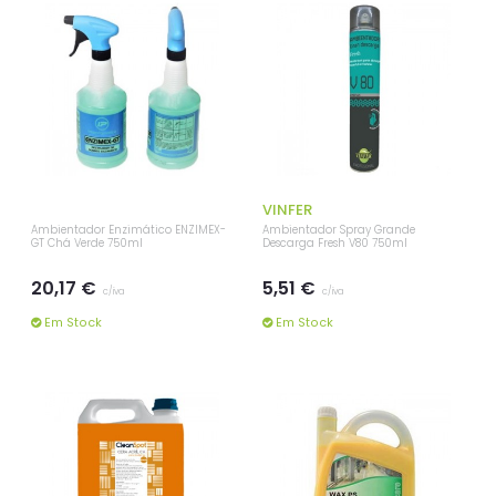
VINFER
Ambientador Enzimático ENZIMEX-
Ambientador Spray Grande
GT Chá Verde 750ml
Descarga Fresh V80 750ml
20,17 €
5,51 €
c/iva
c/iva
Em Stock
Em Stock