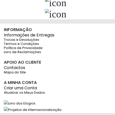
DOMESTOS
CLEANSPOT
Desinfetante/Ambientador Pastilhas
Detergente Cleanspot Clorado
para urinol DOMESTOS 3KG
Perfumado 5L
39,90 €
6,05 €
c/iva
c/iva
Em Stock
Em Stock
CLEANSPOT
CLEANSPOT
Detergente Cleanspot Higienizante
Detergente Cleanspot Lava Tudo