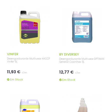
VINFER
BY DIVERSEY
Desengordurante Multiusos HACCP
Desengordurante Multiusos OPTIMAX
Vinfer 5L
General Cozinhas 5L
11,93 €
12,77 €
c/iva
c/iva
Em Stock
Em Stock