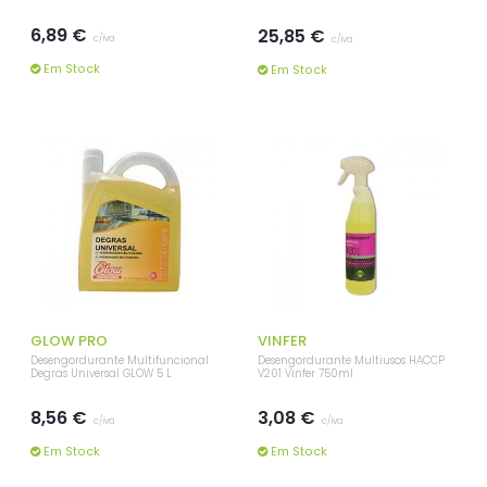
6,89 €
25,85 €
c/iva
c/iva
Em Stock
Em Stock
GLOW PRO
VINFER
Desengordurante Multifuncional
Desengordurante Multiusos HACCP
Degras Universal GLOW 5 L
V201 Vinfer 750ml
8,56 €
3,08 €
c/iva
c/iva
Em Stock
Em Stock