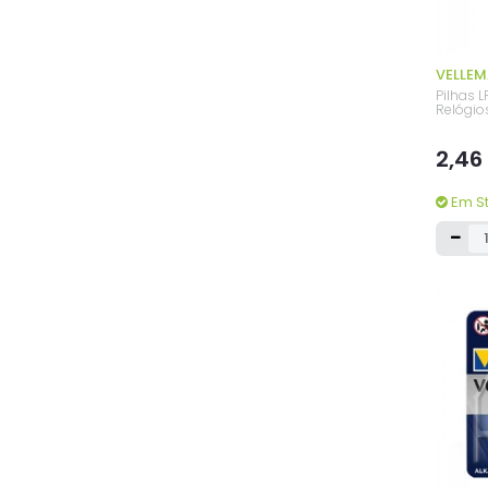
VELLE
Pilhas 
Relógio
2,46
Em S