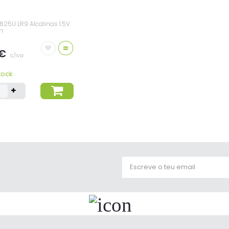
625U LR9 Alcalinas 1.5V
n
=
 €
c/iva
tock