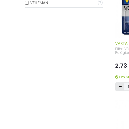
VELLEMAN
7
VARTA
Pilha V3
Relógio
2,73
Em S