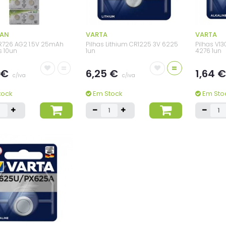
MAN
VARTA
VARTA
LR726 AG2 1.5V 25mAh
Pilhas Lithium CR1225 3V 6225
Pilhas V13
s 10un
1un
4276 1un
=
=
 €
6,25 €
1,64 
c/iva
c/iva
tock
Em Stock
Em Sto