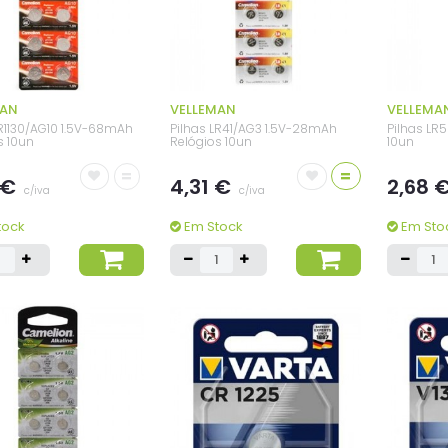
MAN
VELLEMAN
VELLEMA
LR1130/AG10 1.5V-68mAh
Pilhas LR41/AG3 1.5V-28mAh
Pilhas LR
s 10un
Relógios 10un
10un
=
=
 €
4,31 €
2,68 
c/iva
c/iva
tock
Em Stock
Em Sto