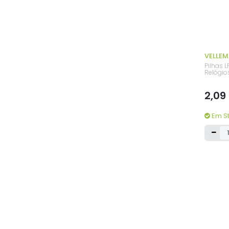
VELLE
Pilhas 
Relógio
2,09
Em S