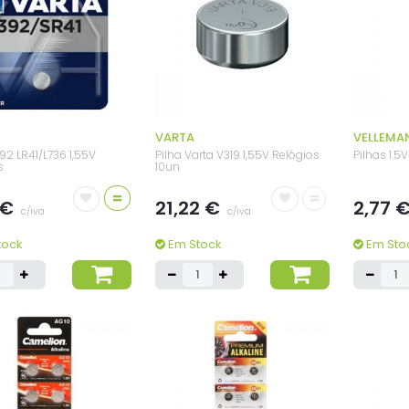
VARTA
VELLEMA
92 LR41/L736 1,55V
Pilha Varta V319 1,55V Relógios
Pilhas 1.
s
10un
=
=
 €
21,22 €
2,77 
c/iva
c/iva
tock
Em Stock
Em Sto