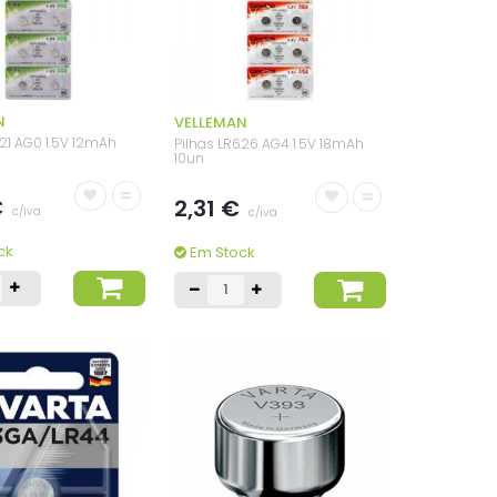
N
VELLEMAN
521 AG0 1.5V 12mAh
Pilhas LR626 AG4 1.5V 18mAh
10un
=
=
€
2,31 €
c/iva
c/iva
ck
Em Stock