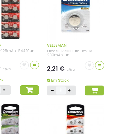
N
VELLEMAN
5V-125mAh LR44 10un
Pilhas CR2330 Lithium 3V
280mAh 1un
=
=
€
2,21 €
c/iva
c/iva
ck
Em Stock