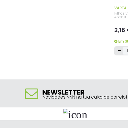
VARTA
Pilhas V
4626 1u
2,18
Em S
NEWSLETTER
Novidades NNN na tua caixa de correio!