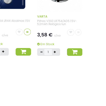
VARTA
GA LR44 Alcalinas 1.5V
Pilhas V393 LR754/AG5 1.5V-
52mAh Relógios 1un
=
=
€
3,58 €
c/iva
c/iva
ck
Em Stock