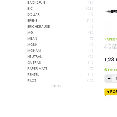
BACK2FUN
3
BIC
28
DOLLAR
1
EPENE
14
ERICHKRAUSE
1
MG
3
MILAN
7
PAPER 
Esferogr
MOLIN
1
Grip Eli
MONAMI
1
NEUTRAL
5
1,23
OUTRAS
4
PAPER MATE
7
Em S
PENTEL
4
PILOT
12
mais...
+ POR