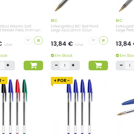
BIC
BIC
áfica Atlantis Soft
Esferográfica BIC Ball Point
Esferográf
t Retrátil Preto 1mm 1un
Large Azul 1,6mm 50un
Large Pre
=
=
 €
13,84 €
13,84
c/iva
c/iva
tock
Em Stock
Em Sto
 -
+ POR -