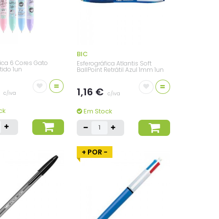
BIC
fica 6 Cores Gato
Esferográfica Atlantis Soft
tido 1un
BallPoint Retrátil Azul 1mm 1un
=
=
€
1,16 €
c/iva
c/iva
ck
Em Stock
+ POR -