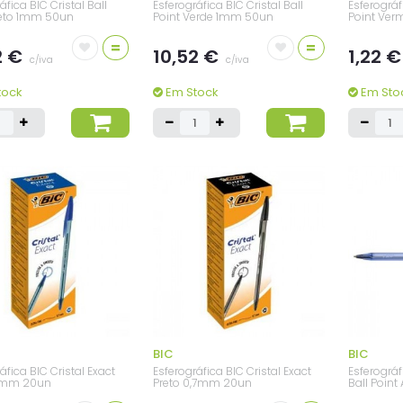
áfica BIC Cristal Ball
Esferográfica BIC Cristal Ball
Esferográf
reto 1mm 50un
Point Verde 1mm 50un
Point Ve
=
=
2 €
10,52 €
1,22 
c/iva
c/iva
tock
Em Stock
Em Sto
BIC
BIC
áfica BIC Cristal Exact
Esferográfica BIC Cristal Exact
Esferográf
,7mm 20un
Preto 0,7mm 20un
Ball Poin