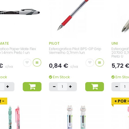
MATE
PILOT
UNI
afica Paper Mate Flex
Esferografica Pilot BPS-GP Grip
Esferograf
te 1.4mm Preto 1 un
Vermelho 0,7mm 1un
207GG 0,7
Preto U
=
=
 €
0,84 €
5,72 
c/iva
c/iva
tock
Em Stock
Em Sto
 -
+ POR 