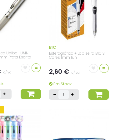
BIC
ica Uniball UMN-
Esferográfica + Lapiseira BIC 3
mm Prata Escrita
Cores 1mm 1un
=
=
€
2,60 €
c/iva
c/iva
ck
Em Stock
-