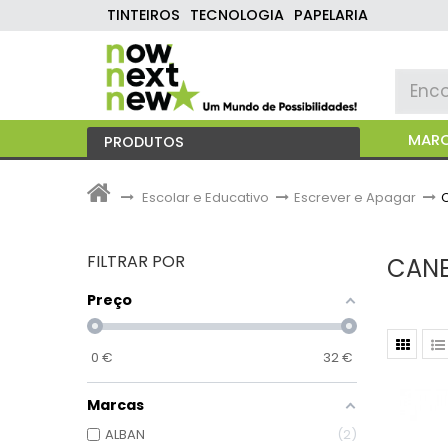
TINTEIROS
TECNOLOGIA
PAPELARIA
MAR
PRODUTOS
>
Escolar e Educativo
>
Escrever e Apagar
>
C
FILTRAR POR
CANE
Preço
0
€
32
€
Marcas
ALBAN
2