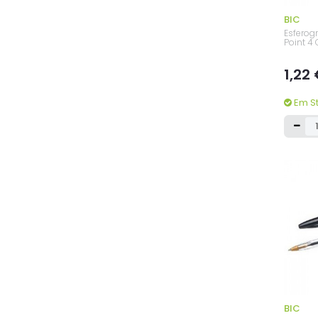
BIC
Esferogr
Point 4
1,22
Em S
BIC