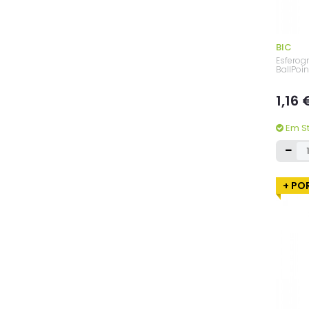
BIC
Esferogr
BallPoin
1,16
Em S
+ POR