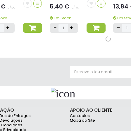
=
=
 €
5,40 €
13,84
c/iva
c/iva
tock
Em Stock
Em Sto
BIC
BIC
áfica BIC Cristal Soft
Esferográfica BIC Edição
Esferográf
nt Vermelho 1,2mm 50un
Especial 2 Cores 1mm 1+1un
Especial 
20un
=
=
4 €
2,88 €
26,05
c/iva
c/iva