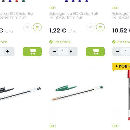
BIC
BIC
áfica BIC Cristal Ball
Esferográfica BIC Cristal Ball
Esferográf
 Cores 1mm 4un
Point Azul 1mm 4un
Point Azu
=
=
 €
1,22 €
10,52
c/iva
c/iva
tock
Em Stock
Em Sto
+ POR 
BIC
BIC