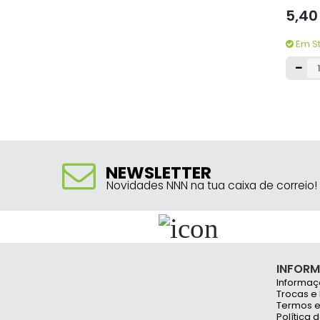
5,40
Em S
BIC
Esferogr
BallPoi
13,8