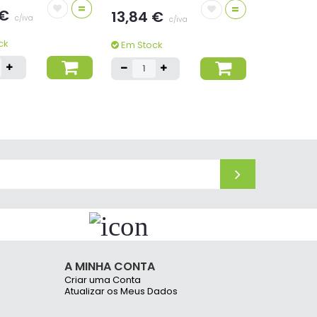
=
=
 €
13,84 €
c/iva
c/iva
ck
Em Stock
+ POR -
BIC
ica BIC Edição
Esferográfica BIC Edição
Azul 1mm Dourado
Especial Azul 1mm Dourado
4un
=
=
 €
5,42 €
c/iva
c/iva