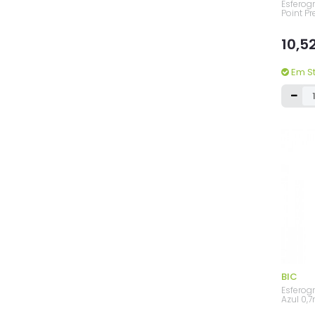
Esferogr
Point P
10,5
Em S
BIC
Esferogr
Azul 0