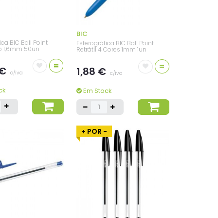
BIC
ica BIC Ball Point
Esferográfica BIC Ball Point
to 1,6mm 50un
Retrátil 4 Cores 1mm 1un
=
=
 €
1,88 €
c/iva
c/iva
ck
Em Stock
+ POR -