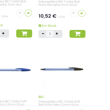
ica BIC Cristal Ball
Esferográfica BIC Cristal Ball
rmelho 1mm 4un
Point Vermelho 1mm 50un
=
=
€
10,52 €
c/iva
c/iva
ck
Em Stock
BIC
ica BIC Cristal Soft
Esferográfica BIC Cristal Soft
t Azul 1,2mm 50un
Ball Point Preto 1,2mm 50un