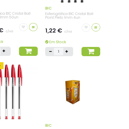
BIC
ica BIC Cristal Ball
Esferográfica BIC Cristal Ball
l 1mm 50un
Point Preto 1mm 4un
=
=
 €
1,22 €
c/iva
c/iva
ck
Em Stock
-
BIC