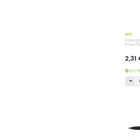
MG
Esferog
Know A
2,31
Em S