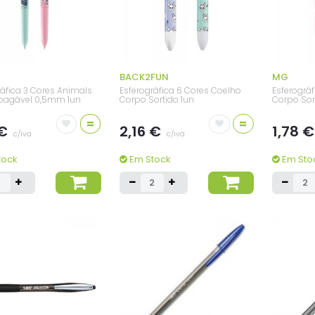
BACK2FUN
MG
ráfica 3 Cores Animals
Esferográfica 6 Cores Coelho
Esferográ
pagável 0,5mm 1un
Corpo Sortido 1un
Corpo Sor
=
=
 €
2,16 €
1,78 
c/iva
c/iva
tock
Em Stock
Em Sto