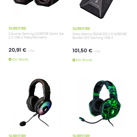
SUREFIRE
SUREFIRE
Colunas Gaming SUREFIRE Gator Eye
Disco Externo 512GB SSD 2.5 SUREFIRE
2.0 USB-A Preto/Vermelho
Bunker GX3 Gaming USB-A
20,91 €
101,50 €
c/iva
c/iva
Em Stock
Em Stock
SUREFIRE
SUREFIRE