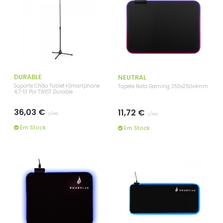
DURABLE
NEUTRAL
Suporte Chão Tablet+Smartphone
Tapete Rato Gaming 350x250x4mm
4,7-13 Pol TWIST Durable
36,03 €
11,72 €
c/iva
c/iva
Em Stock
Em Stock