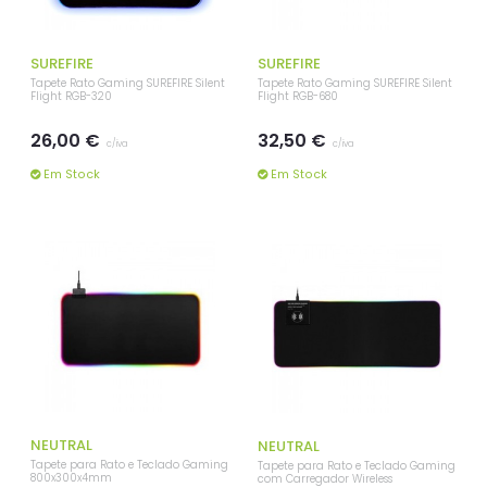
SUREFIRE
SUREFIRE
Tapete Rato Gaming SUREFIRE Silent
Tapete Rato Gaming SUREFIRE Silent
Flight RGB-320
Flight RGB-680
26,00 €
32,50 €
c/iva
c/iva
Em Stock
Em Stock
NEUTRAL
NEUTRAL
Tapete para Rato e Teclado Gaming
Tapete para Rato e Teclado Gaming
800x300x4mm
com Carregador Wireless