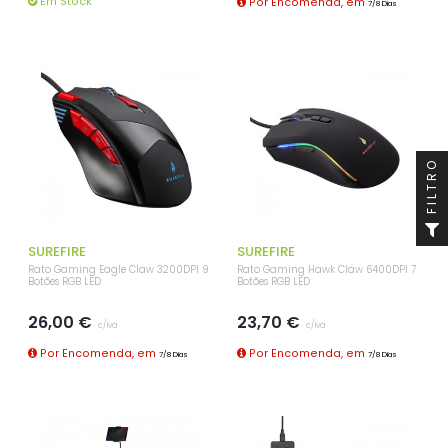
Em Stock
Por Encomenda, em
7/8 Dias
FILTRO
SUREFIRE
SUREFIRE
Rato Gaming Eagle Claw 3200DPI 9
Rato Gaming Hawk Claw 6400DPI 7
Botões RGB LED
Botões RGB LED
26,00 €
23,70 €
c/iva
c/iva
Por Encomenda, em
Por Encomenda, em
7/8 Dias
7/8 Dias