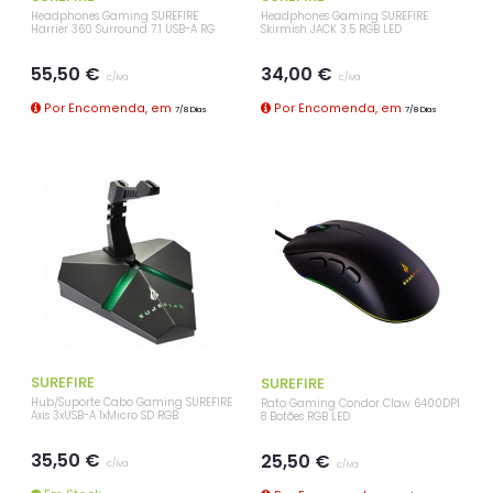
Headphones Gaming SUREFIRE
Headphones Gaming SUREFIRE
Harrier 360 Surround 7.1 USB-A RG
Skirmish JACK 3.5 RGB LED
55,50 €
34,00 €
c/iva
c/iva
Por Encomenda, em
Por Encomenda, em
7/8 Dias
7/8 Dias
SUREFIRE
SUREFIRE
Hub/Suporte Cabo Gaming SUREFIRE
Rato Gaming Condor Claw 6400DPI
Axis 3xUSB-A 1xMicro SD RGB
8 Botões RGB LED
35,50 €
25,50 €
c/iva
c/iva