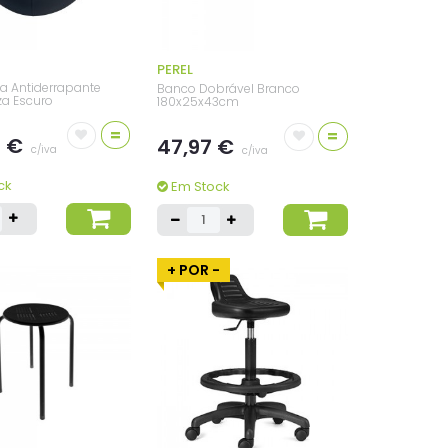
PEREL
a Antiderrapante
Banco Dobrável Branco
a Escuro
180x25x43cm
=
=
3 €
47,97 €
c/iva
c/iva
ck
Em Stock
+ POR -