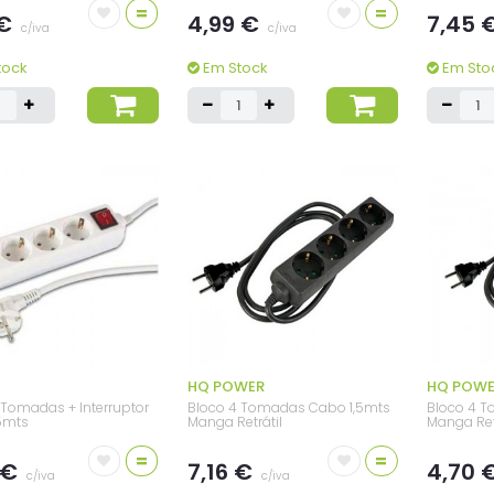
=
=
 €
4,99 €
7,45 
c/iva
c/iva
tock
Em Stock
Em Sto
HQ POWER
HQ POW
 Tomadas + Interruptor
Bloco 4 Tomadas Cabo 1,5mts
Bloco 4 
5mts
Manga Retrátil
Manga Ret
=
=
 €
7,16 €
4,70 
c/iva
c/iva