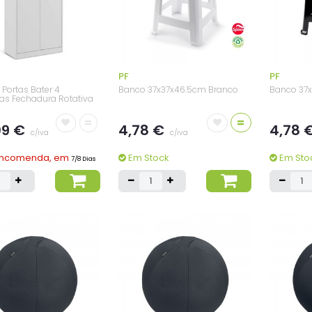
PF
PF
 Portas Bater 4
Banco 37x37x46.5cm Branco
Banco 37x
iras Fechadura Rotativa
=
=
09 €
4,78 €
4,78 
c/iva
c/iva
Encomenda, em
Em Stock
Em Sto
7/8 Dias