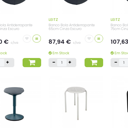
LEITZ
LEITZ
ola Antiderrapante
Banco Bola Antiderrapante
Banco Bol
nza Escuro
65cm Cinza Escuro
75cm Cinz
=
=
0 €
87,94 €
107,6
c/iva
c/iva
tock
Em Stock
Em Sto