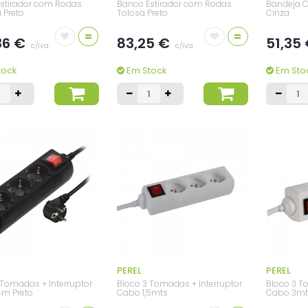
stirador com Rodas
Banco Estirador com Rodas
Bandeja C
i Preto
Tolosa Preto
Cinza
=
=
36 €
83,25 €
51,35
c/iva
c/iva
tock
Em Stock
Em Sto
PEREL
PEREL
 Tomadas + Interruptor
Bloco 3 Tomadas + Interruptor
Bloco 3 T
4m Preto
Cabo 1,5mts
Cabo 3mt