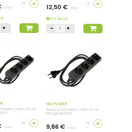
=
=
€
12,50 €
c/iva
c/iva
ck
Em Stock
ER
HQ POWER
Tomadas Cabo 1,5mts
Bloco 4 Tomadas Cabo 5mts
rátil
Manga Retrátil
=
=
€
9,86 €
c/iva
c/iva