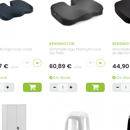
KENSINGTON
KENSING
a Ergo Cozy Cinza
Almofada Ergo Premium Cool
Almofada
Gel Preto
de Memóri
=
=
7 €
60,89 €
44,90
c/iva
c/iva
tock
Em Stock
Em Sto