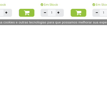
tock
Em Stock
Em Sto
usa cookies e outras tecnologias para que possamos melhorar sua exper
HAMA
 Tomadas + Interruptor
Bloco 6 Tomadas + Interruptor
Bloco Ro
5mts
Cabo 3mts Preto
Rodas 41
=
=
 €
14,19 €
206,0
c/iva
c/iva
tock
Em Stock
Por En