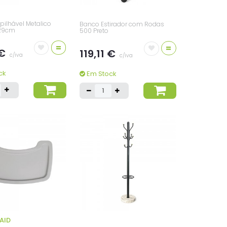
ilhável Metalico
Banco Estirador com Rodas
x29cm
500 Preto
=
=
 €
119,11 €
c/iva
c/iva
ck
Em Stock
AID