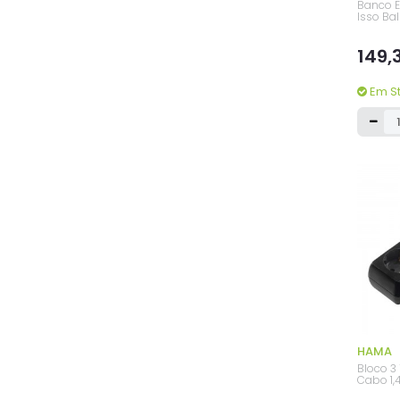
Banco E
Isso Bal
149,
Em S
HAMA
Bloco 3
Cabo 1,