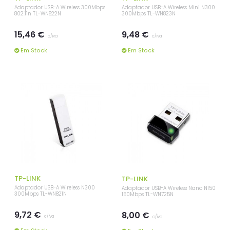
Adaptador USB-A Wireless 300Mbps
Adaptador USB-A Wireless Mini N300
802.11n TL-WN822N
300Mbps TL-WN823N
15,46 €
9,48 €
c/iva
c/iva
Em Stock
Em Stock
TP-LINK
TP-LINK
Adaptador USB-A Wireless N300
Adaptador USB-A Wireless Nano N150
300Mbps TL-WN821N
150Mbps TL-WN725N
9,72 €
8,00 €
c/iva
c/iva