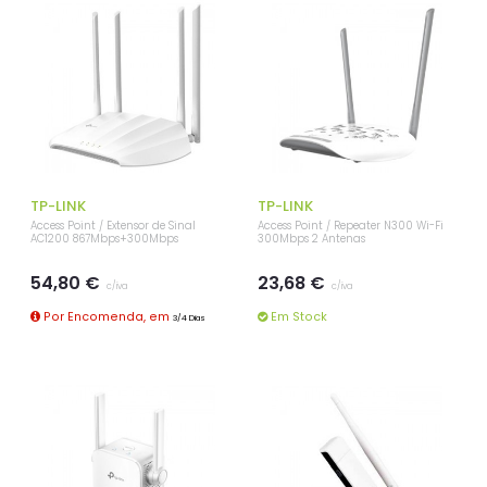
TP-LINK
TP-LINK
Access Point / Extensor de Sinal
Access Point / Repeater N300 Wi-Fi
AC1200 867Mbps+300Mbps
300Mbps 2 Antenas
54,80 €
23,68 €
c/iva
c/iva
Por Encomenda, em
Em Stock
3/4 Dias