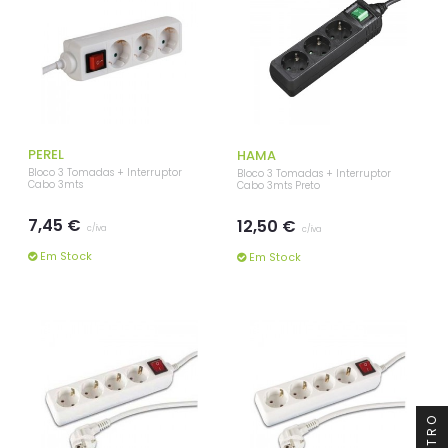
PEREL
HAMA
Bloco 3 Tomadas + Interruptor
Bloco 3 Tomadas + Interruptor
Cabo 3mts
Cabo 3mts Preto
7,45 €
12,50 €
c/iva
c/iva
Em Stock
Em Stock
FILTRO