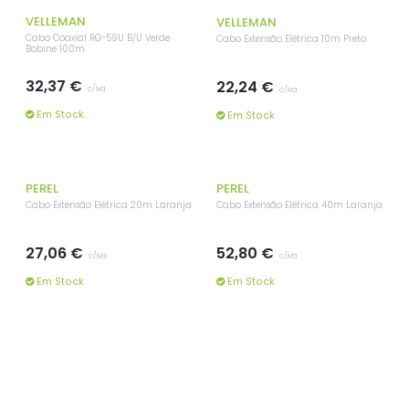
VELLEMAN
VELLEMAN
Cabo Coaxial RG-59U B/U Verde
Cabo Extensão Elétrica 10m Preto
Bobine 100m
32,37 €
22,24 €
c/iva
c/iva
Em Stock
Em Stock
PEREL
PEREL
Cabo Extensão Elétrica 20m Laranja
Cabo Extensão Elétrica 40m Laranja
27,06 €
52,80 €