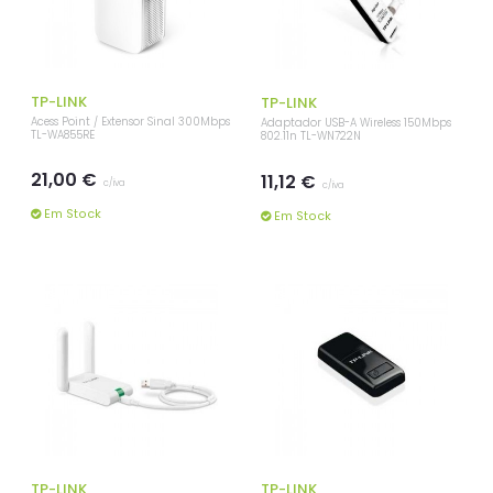
TP-LINK
TP-LINK
Acess Point / Extensor Sinal 300Mbps
Adaptador USB-A Wireless 150Mbps
TL-WA855RE
802.11n TL-WN722N
21,00 €
11,12 €
c/iva
c/iva
Em Stock
Em Stock
TP-LINK
TP-LINK