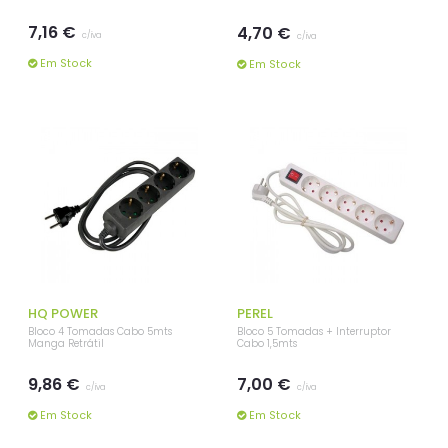
7,16 €
4,70 €
c/iva
c/iva
Em Stock
Em Stock
HQ POWER
PEREL
Bloco 4 Tomadas Cabo 5mts
Bloco 5 Tomadas + Interruptor
Manga Retrátil
Cabo 1,5mts
9,86 €
7,00 €
c/iva
c/iva
Em Stock
Em Stock