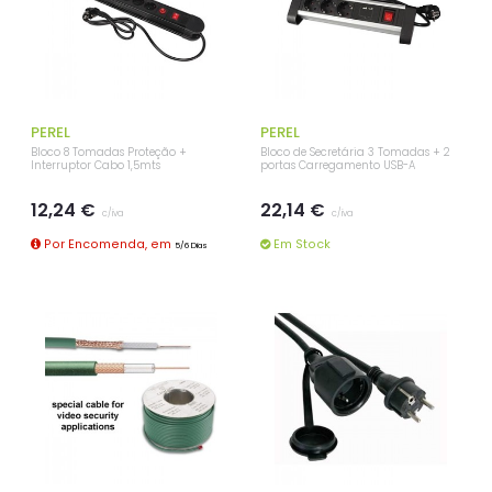
PEREL
PEREL
Bloco 8 Tomadas Proteção +
Bloco de Secretária 3 Tomadas + 2
Interruptor Cabo 1,5mts
portas Carregamento USB-A
12,24 €
22,14 €
c/iva
c/iva
Por Encomenda, em
Em Stock
5/6 Dias