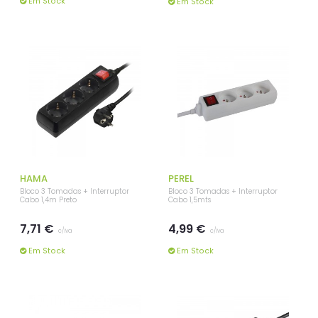
Em Stock
Em Stock
HAMA
PEREL
Bloco 3 Tomadas + Interruptor
Bloco 3 Tomadas + Interruptor
Cabo 1,4m Preto
Cabo 1,5mts
7,71 €
4,99 €
c/iva
c/iva
Em Stock
Em Stock