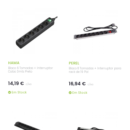
HAMA
PEREL
Bloco 6 Tomadas + Interruptor
Bloco 8 Tomadas + Interruptor para
Cabo 3mts Preto
rack de 19 Pol
14,19 €
16,94 €
c/iva
c/iva
Em Stock
Em Stock