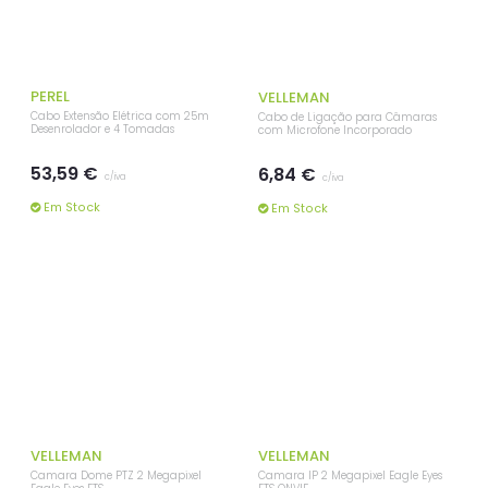
c/iva
c/iva
Em Stock
Em Stock
PEREL
VELLEMAN
Cabo Extensão Elétrica com 25m
Cabo de Ligação para Câmaras
Desenrolador e 4 Tomadas
com Microfone Incorporado
53,59 €
6,84 €
c/iva
c/iva
Em Stock
Em Stock