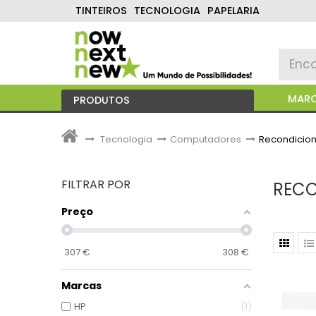
TINTEIROS
TECNOLOGIA
PAPELARIA
MAR
PRODUTOS
>
Tecnologia
>
Computadores
>
Recondicio
FILTRAR POR
REC
Preço
307
€
308
€
Marcas
HP
1