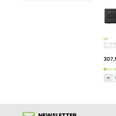
HP
PC HP 
SFF i7-
307,
Em S
NEWSLETTER