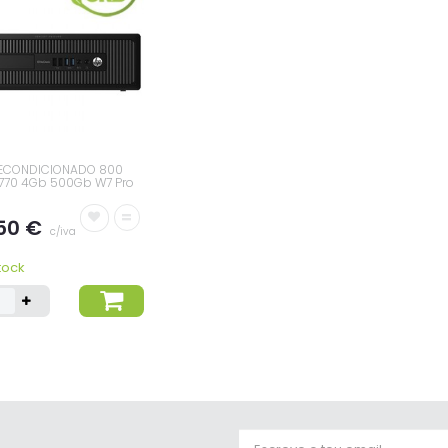
RECONDICIONADO 800
4770 4Gb 500Gb W7 Pro
=
50 €
c/iva
tock