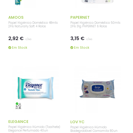
AMOOS
PAPERNET
Papel Higiénico Doméstico 48mts
Papel Higiénico Doméstico 50mts
2Fls Naturally Soft 4 Rolos
2Fls 31g PAPERNET 6 Rolos
2,92 €
3,15 €
c/iva
c/iva
Em Stock
Em Stock
ELEGANCE
LOV YC
Papel Higiénico Húmido (Toalhete)
Papel Higiénico Húmido
Elegance Perfumado 40un
Biodegradável Camomila 80un