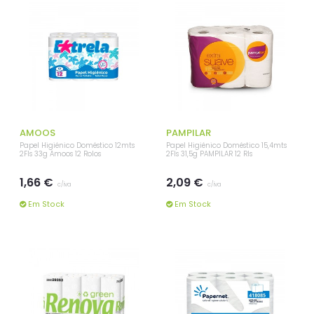
AMOOS
PAMPILAR
Papel Higiénico Doméstico 12mts
Papel Higiénico Doméstico 15,4mts
2Fls 33g Amoos 12 Rolos
2Fls 31,5g PAMPILAR 12 Rls
1,66 €
2,09 €
c/iva
c/iva
Em Stock
Em Stock