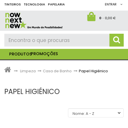
TINTEIROS
TECNOLOGIA
PAPELARIA
ENTRAR
0
-
0,00 €
PROMOÇÕES
PRODUTOS
>
Limpeza
>
Casa de Banho
>
Papel Higiénico
PAPEL HIGIÉNICO