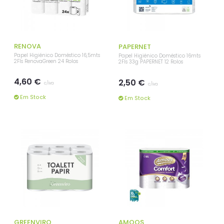
RENOVA
PAPERNET
Papel Higiénico Doméstico 16,5mts
Papel Higiénico Doméstico 16mts
2Fls RenovaGreen 24 Rolos
2Fls 33g PAPERNET 12 Rolos
4,60 €
2,50 €
c/iva
c/iva
Em Stock
Em Stock
GREENVIRO
AMOOS