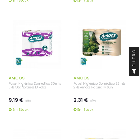
Em Stock
Em Stock
FILTRO
AMOOS
AMOOS
Papel Higiénico Doméstico 30mts
Papel Higiénico Doméstico 32mts
3Fls 50g Softness 18 Rolos
2Fls Amoos Naturally 6un
9,19 €
2,31 €
c/iva
c/iva
Em Stock
Em Stock