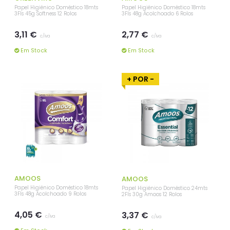
Papel Higiénico Doméstico 18mts
Papel Higiénico Doméstico 18mts
3Fls 45g Softness 12 Rolos
3Fls 48g Acolchoado 6 Rolos
3,11 €
2,77 €
c/iva
c/iva
Em Stock
Em Stock
+ POR -
AMOOS
AMOOS
Papel Higiénico Doméstico 18mts
Papel Higiénico Doméstico 24mts
3Fls 48g Acolchoado 9 Rolos
2Fls 30g Amoos 12 Rolos
4,05 €
3,37 €
c/iva
c/iva