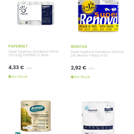
PAPERNET
RENOVA
Papel Higiénico Doméstico 34mts
Papel Higiénico Doméstico 44,9mts
2Fls 15,5g PAPERNET 12 Rolos
2Fls Renova 4 Rolos (4 12)
4,33 €
2,92 €
c/iva
c/iva
Em Stock
Em Stock