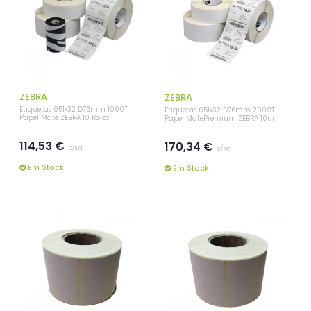
ZEBRA
ZEBRA
Etiquetas 051x32 D76mm 1000T
Etiquetas 051x32 D76mm 2000T
Papel Mate ZEBRA 10 Rolos
Papel MatePremium ZEBRA 10un
114,53 €
170,34 €
c/iva
c/iva
Em Stock
Em Stock