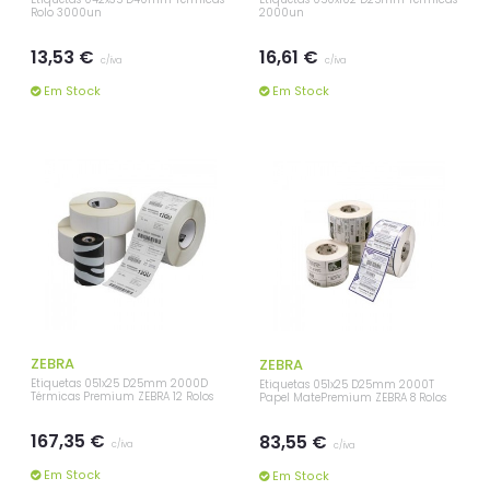
Rolo 3000un
2000un
13,53 €
16,61 €
c/iva
c/iva
Em Stock
Em Stock
ZEBRA
ZEBRA
Etiquetas 051x25 D25mm 2000D
Etiquetas 051x25 D25mm 2000T
Térmicas Premium ZEBRA 12 Rolos
Papel MatePremium ZEBRA 8 Rolos
167,35 €
83,55 €
c/iva
c/iva
Em Stock
Em Stock