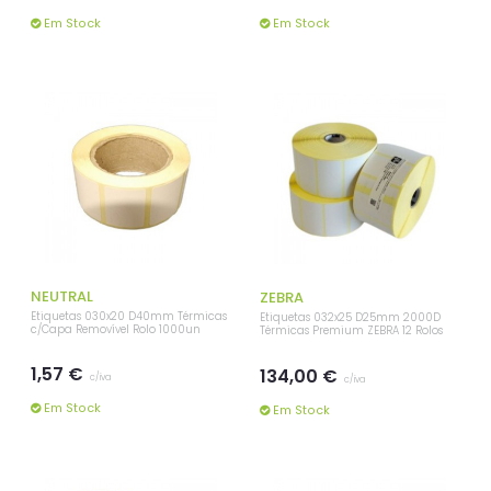
Em Stock
Em Stock
NEUTRAL
ZEBRA
Etiquetas 030x20 D40mm Térmicas
Etiquetas 032x25 D25mm 2000D
c/Capa Removível Rolo 1000un
Térmicas Premium ZEBRA 12 Rolos
1,57 €
134,00 €
c/iva
c/iva
Em Stock
Em Stock