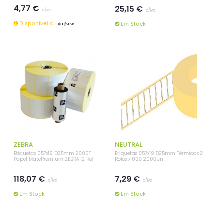
4,77 €
25,15 €
c/iva
c/iva
Disponível a
Em Stock
10/08/2026
ZEBRA
NEUTRAL
Etiquetas 057x19 D25mm 2000T
Etiquetas 057x19 D25mm Térmicas 2
Papel MatePremium ZEBRA 12 Rol
Rolos x1000 2000un
118,07 €
7,29 €
c/iva
c/iva
Em Stock
Em Stock