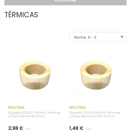
PESQUISAR
TÉRMICAS
NEUTRAL
NEUTRAL
Etiquetas 025x20 D40mm Térmicas
Etiquetas 030x15 D40mm Térmicas
c/Capa Removível 500un
c/Capa Removível Rolo 1000un
2,98 €
1,48 €
c/iva
c/iva