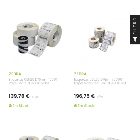
FILTRO
ZEBRA
ZEBRA
Etiquetas 051x25 D76mm 1000T
Etiquetas 051x25 D76mm 2000T
Papel Mate ZEBRA 10 Rolos
Papel MatePremium ZEBRA 10 Rol
139,78 €
196,75 €
c/iva
c/iva
Em Stock
Em Stock