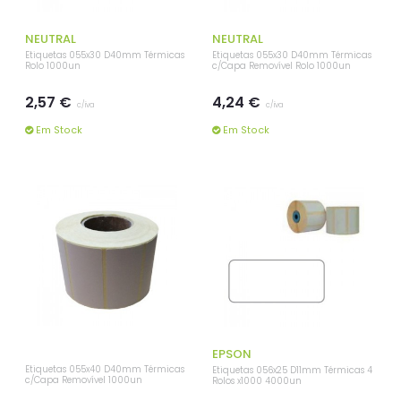
NEUTRAL
NEUTRAL
Etiquetas 055x30 D40mm Térmicas
Etiquetas 055x30 D40mm Térmicas
Rolo 1000un
c/Capa Removível Rolo 1000un
2,57 €
4,24 €
c/iva
c/iva
Em Stock
Em Stock
EPSON
Etiquetas 055x40 D40mm Térmicas
Etiquetas 056x25 D11mm Térmicas 4
c/Capa Removível 1000un
Rolos x1000 4000un