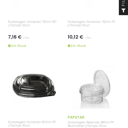
Embalagem Alimentar 750ml PET
Embalagem Alimentar 750ml PP
c/Tampa 50un
c/Tampa 50un
7,16 €
10,12 €
c/iva
c/iva
Em Stock
Em Stock
PAPSTAR
Embalagem Alimentar 800ml PP
Embalagem Redonda 480ml PP
c/Tampa 60un
Reutilizável c/Tampa 40un