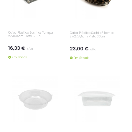
Caixa Plástico Sushi c/ Tampa
Caixa Plástico Sushi c/ Tampa
22x14x4cm Preto 50un
27x27x4,5cm Preto 30un
16,33 €
23,00 €
c/iva
c/iva
Em Stock
Em Stock