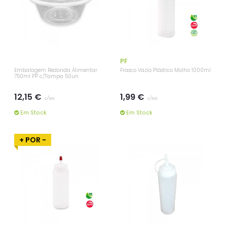
PF
Embalagem Redonda Alimentar
Frasco Vazio Plástico Molho 1000ml
750ml PP c/Tampa 50un
12,15 €
1,99 €
c/iva
c/iva
Em Stock
Em Stock
+ POR -