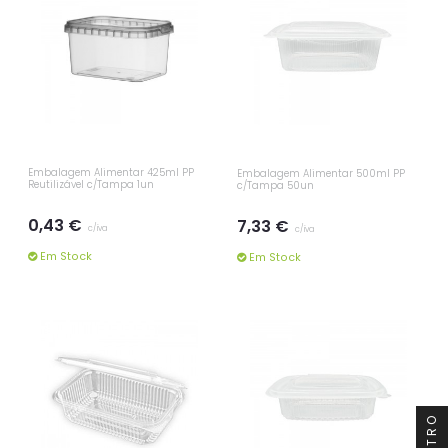
Embalagem Alimentar 425ml PP
Embalagem Alimentar 500ml PP
Reutilizável c/Tampa 1un
c/Tampa 50un
0,43 €
7,33 €
c/iva
c/iva
Em Stock
Em Stock
FILTRO