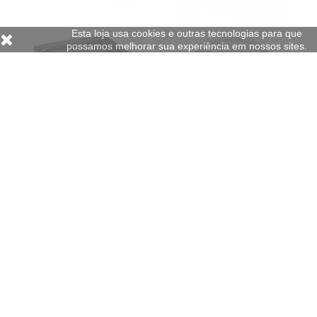
Esta loja usa cookies e outras tecnologias para que
possamos melhorar sua experiência em nossos sites.
PAPSTAR
Tampa Alimentar Caixa PP Plástico
Tampa Molheira PET Transparente
Microondas 50un
125un
11,54 €
2,32 €
c/iva
c/iva
Em Stock
Em Stock