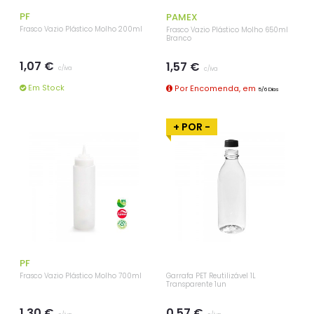
PF
PAMEX
Frasco Vazio Plástico Molho 200ml
Frasco Vazio Plástico Molho 650ml
Branco
1,07 €
1,57 €
c/iva
c/iva
Em Stock
Por Encomenda, em
5/6 Dias
+ POR -
PF
Frasco Vazio Plástico Molho 700ml
Garrafa PET Reutilizável 1L
Transparente 1un
1,30 €
0,57 €