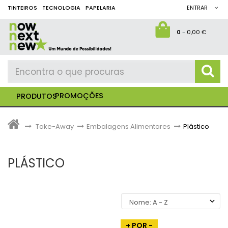
TINTEIROS
TECNOLOGIA
PAPELARIA
ENTRAR
0
-
0,00 €
PROMOÇÕES
PRODUTOS
>
Take-Away
>
Embalagens Alimentares
>
Plástico
PLÁSTICO
+ POR -