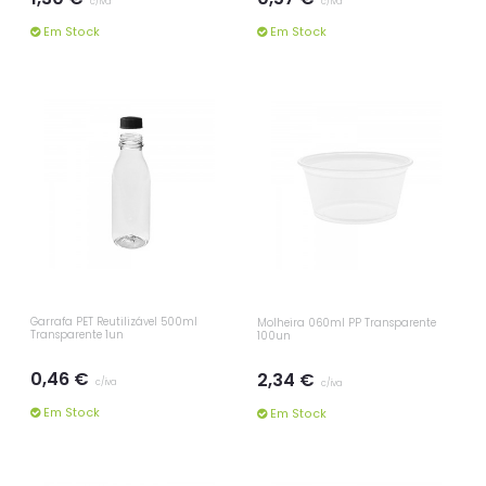
c/iva
c/iva
Em Stock
Em Stock
Garrafa PET Reutilizável 500ml
Molheira 060ml PP Transparente
Transparente 1un
100un
0,46 €
2,34 €
c/iva
c/iva
Em Stock
Em Stock