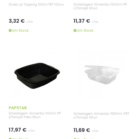
Divisor p/ Topping 100ml PET 100un
Embalagem Alimentar 1000ml PP
c/Tampa 50un
3,32 €
11,37 €
c/iva
c/iva
Em Stock
Em Stock
PAPSTAR
Embalagem Alimentar 1100ml PP
Embalagem Alimentar 1500ml rPET
s/Tampa Preto 50un
c/Tampa 50un
17,97 €
11,69 €
c/iva
c/iva