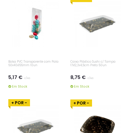
Bolsa PVC Transparente com Pala
Caixa Plástico Sushi c/ Tampa
50x40x155mm 10un
17x12,3x4,5cm Preto 50un
5,17 €
8,75 €
c/iva
c/iva
Em Stock
Em Stock
+ POR -
+ POR -