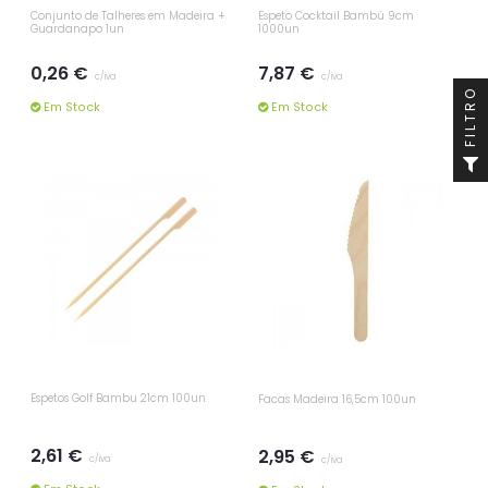
Conjunto de Talheres em Madeira +
Espeto Cocktail Bambú 9cm
Guardanapo 1un
1000un
0,26 €
7,87 €
c/iva
c/iva
FILTRO
Em Stock
Em Stock
Espetos Golf Bambu 21cm 100un
Facas Madeira 16,5cm 100un
2,61 €
2,95 €
c/iva
c/iva