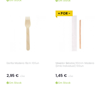
Em Stock
Em Stock
+ POR -
Garfos Madeira 16cm 100un
Mexedor Bebidas 110mm Madeira
(Emb Individual) 100un
2,95 €
1,45 €
c/iva
c/iva
Em Stock
Em Stock