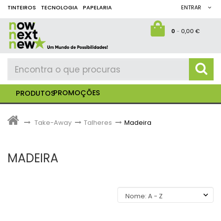
TINTEIROS
TECNOLOGIA
PAPELARIA
ENTRAR
0
-
0,00 €
PROMOÇÕES
PRODUTOS
>
Take-Away
>
Talheres
>
Madeira
MADEIRA