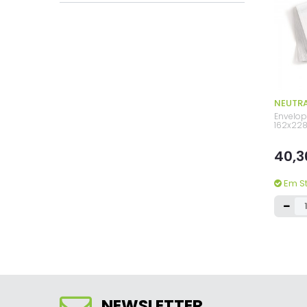
NEUTR
Envelop
162x22
40,3
Em S
NEWSLETTER