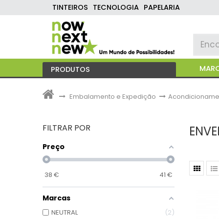
TINTEIROS
TECNOLOGIA
PAPELARIA
MAR
PRODUTOS
>
Embalamento e Expedição
>
Acondicioname
FILTRAR POR
ENVE
Preço
38
€
41
€
Marcas
NEUTRAL
2