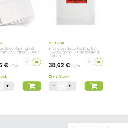
AL
NEUTRAL
es Saco Packing List
Envelopes Saco Packing List
8mm C5 Branco 1000un
165x228mm C5 Transparente
1000un
=
=
6 €
38,62 €
c/iva
c/iva
tock
Em Stock