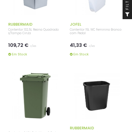
FILTRO
RUBBERMAID
JOFEL
Contentor 132,5L Resina Quadrado
Contentor 15L WC Feminino Branco
s/Tampa Cinza
com Pedal
109,72 €
41,33 €
c/iva
c/iva
Em Stock
Em Stock
RUBBERMAID