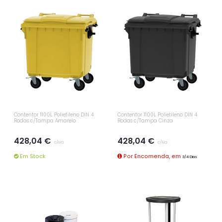
Contentor 1100L Polietileno DIN 4
Contentor 1100L Polietileno DIN 4
Rodas c/Tampa Amarelo
Rodas c/Tampa Cinza
428,04 €
428,04 €
c/iva
c/iva
Em Stock
Por Encomenda, em
3/4 Dias