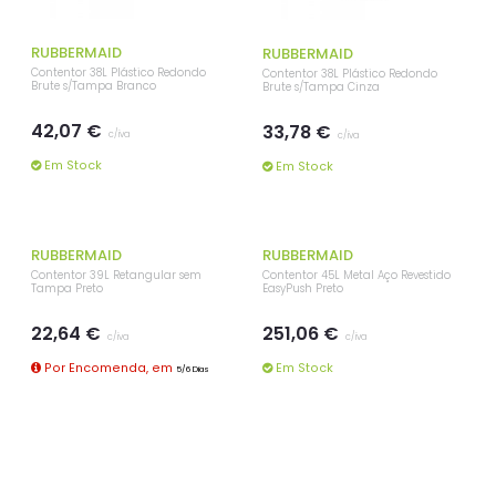
RUBBERMAID
RUBBERMAID
Contentor 38L Plástico Redondo
Contentor 38L Plástico Redondo
Brute s/Tampa Branco
Brute s/Tampa Cinza
42,07 €
33,78 €
c/iva
c/iva
Em Stock
Em Stock
RUBBERMAID
RUBBERMAID
Contentor 39L Retangular sem
Contentor 45L Metal Aço Revestido
Tampa Preto
EasyPush Preto