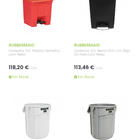
RUBBERMAID
RUBBERMAID
Contentor 30L Plástico Vermelho
Contentor 30L Resina Slim Jim Step-
com Pedal
On Preto com Pedal
118,20 €
113,46 €
c/iva
c/iva
Em Stock
Em Stock