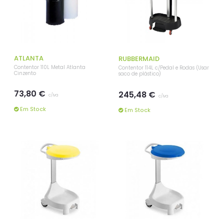
ATLANTA
RUBBERMAID
Contentor 110L Metal Atlanta
Contentor 114L c/Pedal e Rodas (Usar
Cinzento
saco de plástico)
73,80 €
245,48 €
c/iva
c/iva
Em Stock
Em Stock