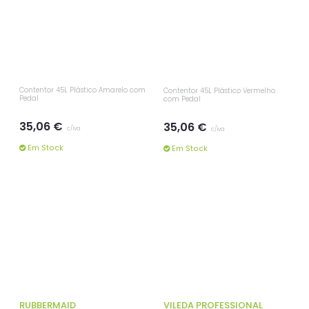
22,64 €
251,06 €
c/iva
c/iva
Por Encomenda, em
Em Stock
5/6 Dias
Contentor 45L Plástico Amarelo com
Contentor 45L Plástico Vermelho
Pedal
com Pedal
35,06 €
35,06 €
c/iva
c/iva
Em Stock
Em Stock