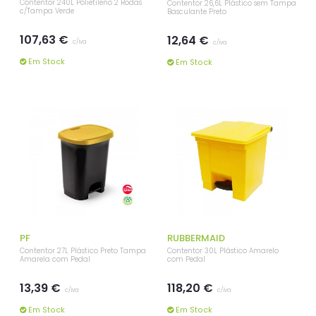
Contentor 240L Polietileno 2 Rodas
Contentor 26,6L Plástico sem Tampa
c/Tampa Verde
Basculante Preto
107,63 €
12,64 €
c/iva
c/iva
Em Stock
Em Stock
PF
RUBBERMAID
Contentor 27L Plástico Preto Tampa
Contentor 30L Plástico Amarelo
Amarela com Pedal
com Pedal
13,39 €
118,20 €
c/iva
c/iva
Em Stock
Em Stock