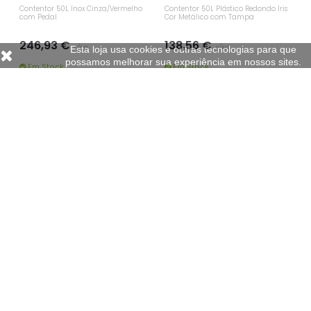
Esta loja usa cookies e outras tecnologias para que
possamos melhorar sua experiência em nossos sites.
RUBBERMAID
VILEDA PROFESSIONAL
Contentor 50L Inox Cinza/Vermelho
Contentor 50L Plástico Redondo Iris
com Pedal
Cor Metálico com Tampa
246,93 €
138,56 €
c/iva
c/iva
Em Stock
Em Stock