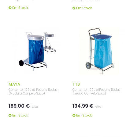
Em Stock
Em Stock
MAYA
TTS
Contentor 120L c/ Pedal e Rodas
Contentor 120L c/Pedal e Rodas
(Muda a Cor pelo Saco)
(muda Cor Pelo Saco)
189,00 €
134,99 €
c/iva
c/iva
Em Stock
Em Stock