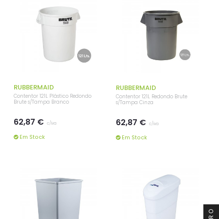
RUBBERMAID
RUBBERMAID
Contentor 121L Plástico Redondo
Contentor 121L Redondo Brute
Brute s/Tampa Branco
s/Tampa Cinza
62,87 €
62,87 €
c/iva
c/iva
Em Stock
Em Stock