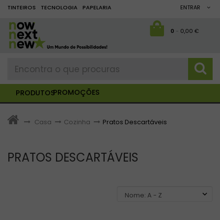
TINTEIROS
TECNOLOGIA
PAPELARIA
ENTRAR
0
-
0,00 €
PROMOÇÕES
PRODUTOS
>
Casa
>
Cozinha
>
Pratos Descartáveis
PRATOS DESCARTÁVEIS