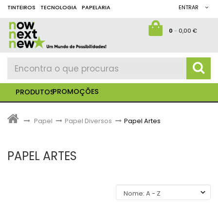
TINTEIROS
TECNOLOGIA
PAPELARIA
ENTRAR
0
-
0,00 €
PROMOÇÕES
PRODUTOS
>
Papel
>
Papel Diversos
>
Papel Artes
PAPEL ARTES