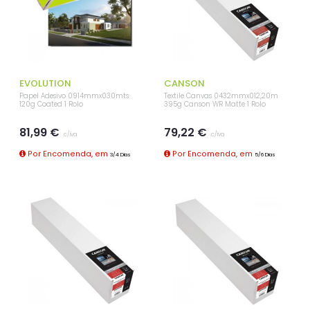
EVOLUTION
CANSON
Papel Adesivo 0914mmx030mts
Textile Canvas 0432mmx012,20m
120g Coated 1 Rolo
395g Canson WR Matte 1 Rolo
81,99 €
79,22 €
c/iva
c/iva
Por Encomenda, em
Por Encomenda, em
3/4 Dias
5/6 Dias