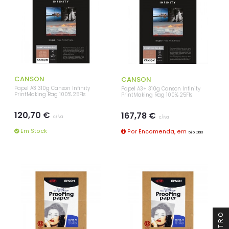
CANSON
CANSON
Papel A3 310g Canson Infinity
Papel A3+ 310g Canson Infinity
PrintMaking Rag 100% 25Fls
PrintMaking Rag 100% 25Fls
120,70 €
167,78 €
c/iva
c/iva
Em Stock
Por Encomenda, em
5/6 Dias
FILTRO