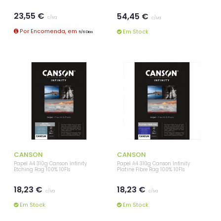
23,55 €
54,45 €
c/iva
c/iva
Por Encomenda, em
Em Stock
5/6 Dias
CANSON
CANSON
Papel A4 310g Canson Infinity
Papel A4 310g Canson Infinity
Etching Rag 100% 10Fls
Platine Fibre Rag 100% 10Fls
18,23 €
18,23 €
c/iva
c/iva
Em Stock
Em Stock