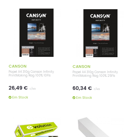
CANSON
CANSON
Papel A4 310g Canson Infinity
Papel A4 310g Canson Infinity
PrintMaking Rag 100% 10Fls
PrintMaking Rag 100% 25Fls
26,49 €
60,34 €
c/iva
c/iva
Em Stock
Em Stock