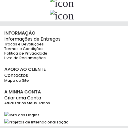
CANSON
CANSON
Textile Canvas 0914mmx012,20m
Textile Canvas 0914mmx012,20m
385g WR Matte 1 Rolo
395g Canson WR Matte 1 Rolo
175,31 €
173,18 €
c/iva
c/iva
Por Encomenda, em
Por Encomenda, em
5/6 Dias
5/6 Dias
EVOLUTION
CANSON
Textile Canvas 0914mmx015m 350g 1
Textile Canvas 1118mmx012,20m 385g