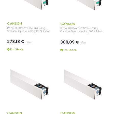
CANSON
CANSON
Papel 0610mmx015,24m 240g
Papel 0610mmx015,24m 310g
Canson Aquarelle Rag 100% 1 Rolo
Canson Aquarelle Rag 100% 1 Rolo
278,18 €
309,09 €
c/iva
c/iva
Em Stock
Em Stock
CANSON
CANSON