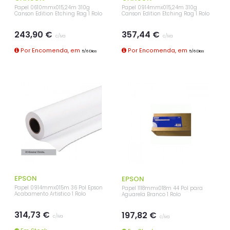
Papel 0610mmx015,24m 310g
Papel 0914mmx015,24m 310g
Canson Edition Etching Rag 1 Rolo
Canson Edition Etching Rag 1 Rolo
243,90 €
357,44 €
c/iva
c/iva
Por Encomenda, em
Por Encomenda, em
5/6 Dias
5/6 Dias
EPSON
EPSON
Papel 0914mmx015m 36 Pol Epson
Papel 1118mmx018m 44 Pol para
Acabamento Artistico 1 Rolo
Aguarela Branco 1 Rolo
314,73 €
197,82 €
c/iva
c/iva