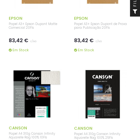
10% DESCONTO
Faz o teu registo e aproveita
EPSON
EPSON
esta oportunidade!
Papel A3+ Epson Dupont Matte
Papel A3+ Epson Dupont de Prova
BEMVINDO2026
Comercial 20Fls
para Publicação 20Fls
Copia este código e aplica no teu carrinho de compras
Válido apenas na primeira compra
83,42 €
83,42 €
c/iva
c/iva
REGISTAR
NÃO OBRIGADO
Em Stock
Em Stock
CANSON
CANSON
Papel A4 310g Canson Infinity
Papel A4 310g Canson Infinity
Aquarelle Rag 100% 10Fls
Aquarelle Rag 100% 25Fls