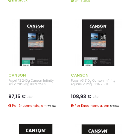
Em Stock
Em Stock
CANSON
CANSON
Papel A3 240g Canson Infinity
Papel A3 310g Canson Infinity
Aquarelle Rag 100% 25Fls
Aquarelle Rag 100% 25Fls
97,15 €
108,93 €
c/iva
c/iva
Por Encomenda, em
Por Encomenda, em
7/8 Dias
5/6 Dias