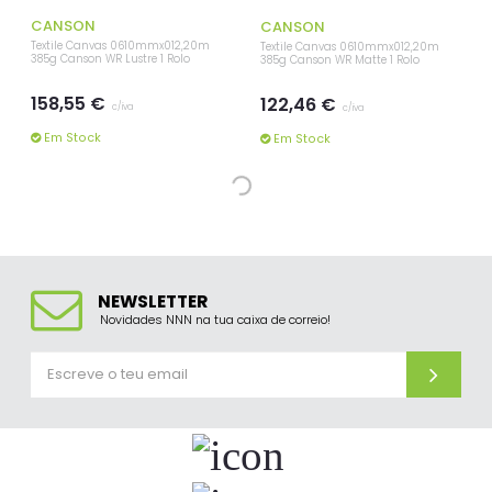
CANSON
CANSON
Textile Canvas 0610mmx012,20m
Textile Canvas 0610mmx012,20m
385g Canson WR Lustre 1 Rolo
385g Canson WR Matte 1 Rolo
158,55 €
122,46 €
c/iva
c/iva
Em Stock
Em Stock
CANSON
CANSON
Textile Canvas 0610mmx012,20m
Textile Canvas 0914mmx012,20m
395g Canson WR Matte 1 Rolo
385g Canson WR Lustre 1 Rolo
95,94 €
229,44 €
c/iva
c/iva
Por Encomenda, em
Por Encomenda, em
7/8 Dias
10/12 Dias