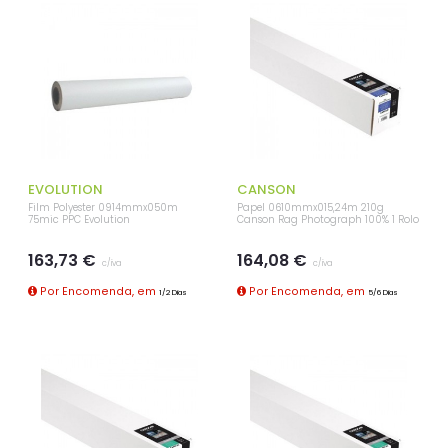
EVOLUTION
CANSON
Film Polyester 0914mmx050m
Papel 0610mmx015,24m 210g
75mic PPC Evolution
Canson Rag Photograph 100% 1 Rolo
163,73 €
164,08 €
c/iva
c/iva
Por Encomenda, em
Por Encomenda, em
1/2 Dias
5/6 Dias