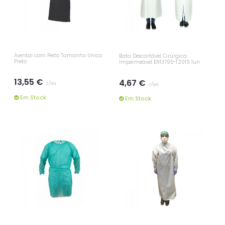
Avental com Peito Tamanho Único
Bata Descartável Cirúrgica
Preto
Impermeável EN13795-1:2019 1un
13,55 €
4,67 €
c/iva
c/iva
Em Stock
Em Stock