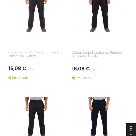
Calças Sarja Multibolsos Unissexo
Calças Sarja Multibolsos Unissexo
Tamanho L Cinza
Tamanho L Preto
16,08 €
16,08 €
c/iva
c/iva
Em Stock
Em Stock
FILTRO