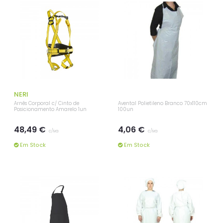
NERI
Arnês Corporal c/ Cinto de
Avental Polietileno Branco 70x110cm
Posicionamento Amarelo 1un
100un
48,49 €
4,06 €
c/iva
c/iva
Em Stock
Em Stock