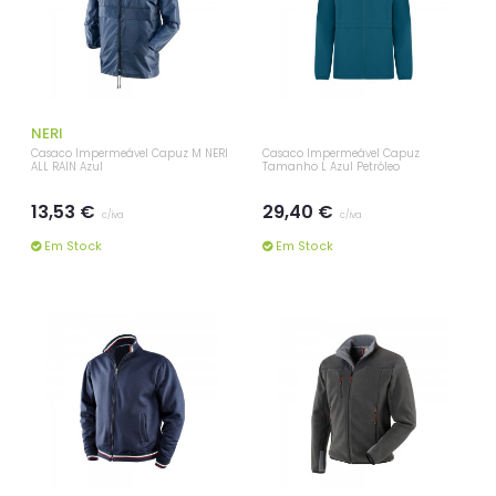
NERI
Casaco Impermeável Capuz M NERI
Casaco Impermeável Capuz
ALL RAIN Azul
Tamanho L Azul Petróleo
13,53 €
29,40 €
c/iva
c/iva
Em Stock
Em Stock