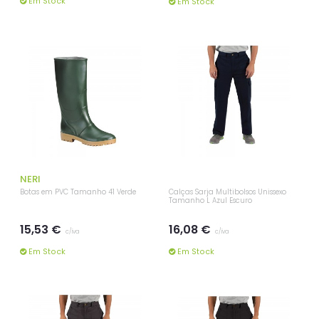
Em Stock
Em Stock
NERI
Botas em PVC Tamanho 41 Verde
Calças Sarja Multibolsos Unissexo
Tamanho L Azul Escuro
15,53 €
16,08 €
c/iva
c/iva
Em Stock
Em Stock