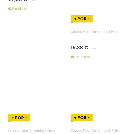
c/iva
c/iva
Em Stock
Em Stock
+ POR -
+ POR -
Casaco Polar Tamanho M Preto
Casaco Polar Tamanho S Preto
15,38 €
15,38 €
c/iva
c/iva
Em Stock
Em Stock
+ POR -
+ POR -