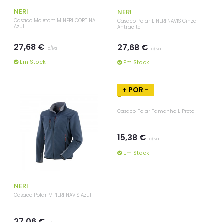
NERI
NERI
Casaco Moletom M NERI CORTINA
Casaco Polar L NERI NAVIS Cinza
Azul
Antracite
27,68 €
27,68 €
c/iva
c/iva
Em Stock
Em Stock
+ POR -
NERI
Casaco Polar M NERI NAVIS Azul
Casaco Polar Tamanho L Preto
27,06 €
15,38 €