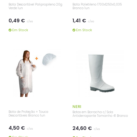
Bata Descartável Polipropileno 20g
Bata Polietileno 1700x1250x0,035
Verde 1un
Branco 1un
0,49 €
1,41 €
c/iva
c/iva
Em Stock
Em Stock
NERI
Bata de Proteção + Touca
Botas em Borracha c/ Sola
Descartáveis Branco 1un
Antiderrapante Tamanho 41 Branco
4,50 €
24,60 €
c/iva
c/iva