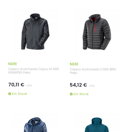
NERI
NERI
Casaco Acolchoado Capuz M NERI
Casaco Acolchoado S NERI BRIG
WINNIPEG Preto
Preto
70,11 €
54,12 €
c/iva
c/iva
Em Stock
Em Stock