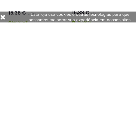
Esta loja usa cookies e outras tecnologias para que
possamos melhorar sua experiência em nossos sites.
Casaco Polar Tamanho XL Preto
Casaco Polar Tamanho XXL Preto
15,38 €
15,38 €
c/iva
c/iva
Em Stock
Em Stock