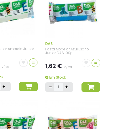
DAS
elar Amarelo Junior
Pasta Modelar Azul Ciano
Junior DAS 100g
=
=
€
1,62 €
c/iva
c/iva
ck
Em Stock