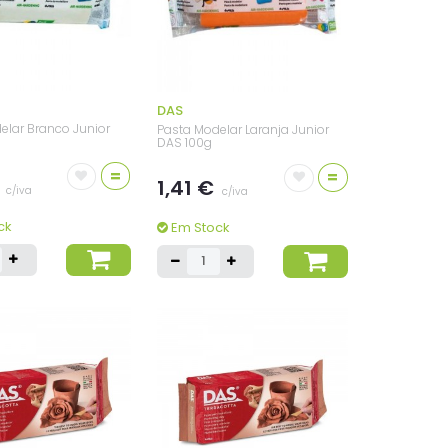
DAS
elar Branco Junior
Pasta Modelar Laranja Junior
DAS 100g
=
=
€
1,41 €
c/iva
c/iva
ck
Em Stock