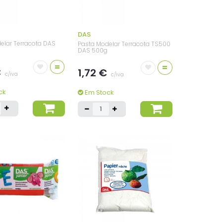
DAS
elar Terracota DAS
Pasta Modelar Terracota TS500
DAS 500g
=
=
€
1,72 €
c/iva
c/iva
ck
Em Stock