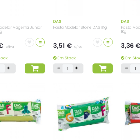
DAS
DAS
odelar Magenta Junior
Pasta Modelar Stone DAS 1Kg
Pasta Mod
0g
1Kg
=
=
 €
3,51 €
3,36 
c/iva
c/iva
tock
Em Stock
Em Sto