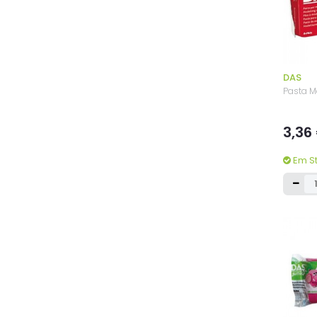
DAS
Pasta M
3,36
Em S