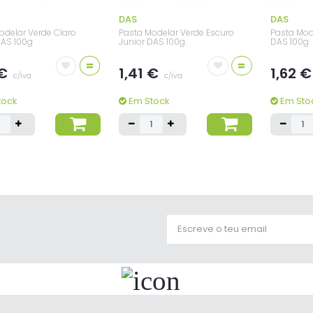
DAS
DAS
odelar Verde Claro
Pasta Modelar Verde Escuro
Pasta Mod
DAS 100g
Junior DAS 100g
DAS 100g
=
=
 €
1,41 €
1,62 
c/iva
c/iva
tock
Em Stock
Em Sto