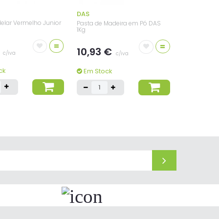
DAS
elar Vermelho Junior
Pasta de Madeira em Pó DAS
1Kg
=
=
€
10,93 €
c/iva
c/iva
ck
Em Stock