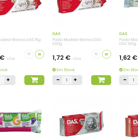
DAS
DAS
odelar Branca DAS 1Kg
Pasta Modelar Branca DAS
Pasta Mod
500g
DAS 100g
=
=
 €
1,72 €
1,62 
c/iva
c/iva
tock
Em Stock
Em Sto