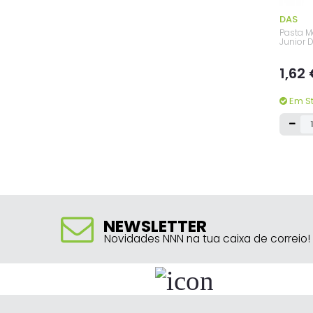
DAS
Pasta M
Junior 
1,62
Em S
NEWSLETTER
Novidades NNN na tua caixa de correio!