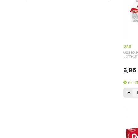
DAS
Gesso 
8cmx3m
6,95
Em S