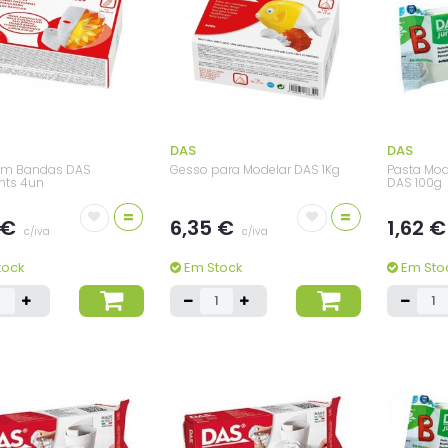
DAS
DAS
em Bandas DAS
Gesso para Modelar DAS 1Kg
Pasta Mod
ts 4un
DAS 100g
=
=
 €
6,35 €
1,62 
c/iva
c/iva
tock
Em Stock
Em Sto