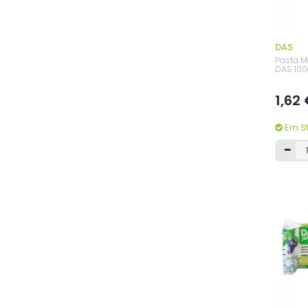
DAS
Pasta M
DAS 10
1,62
Em S