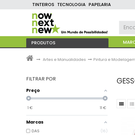
TINTEIROS
TECNOLOGIA
PAPELARIA
MAR
PRODUTOS
>
Artes e Manualidades
>
Pintura e Modelage
FILTRAR POR
GESS
Preço
1
€
11
€
Marcas
DAS
16