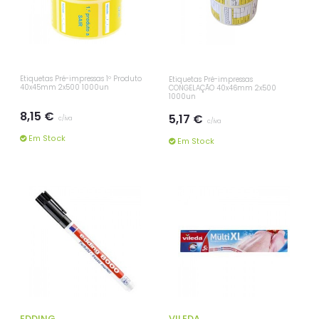
Etiquetas Pré-impressas 1º Produto
Etiquetas Pré-impressas
40x45mm 2x500 1000un
CONGELAÇÃO 40x46mm 2x500
1000un
8,15 €
5,17 €
c/iva
c/iva
Em Stock
Em Stock
EDDING
VILEDA