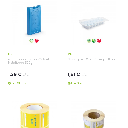
PF
PF
Acumulador de Frio Nº7 Azul
Cuvete para Gelo c/ Tampa Branco
Metalizado 500gr
1,39 €
1,51 €
c/iva
c/iva
Em Stock
Em Stock