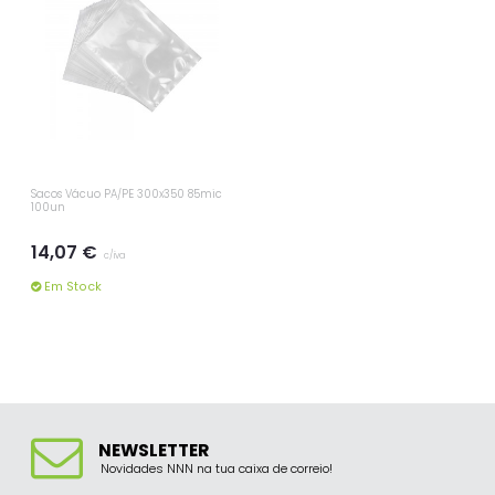
Sacos Vácuo PA/PE 300x350 85mic
100un
14,07 €
c/iva
Em Stock
NEWSLETTER
Novidades NNN na tua caixa de correio!