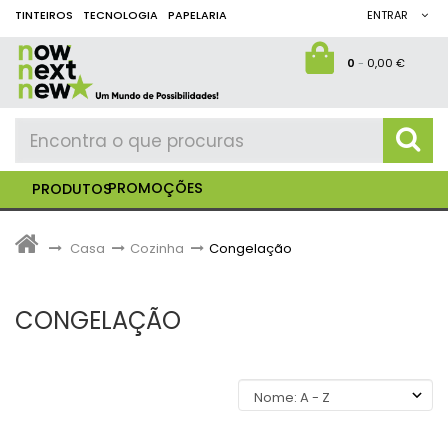
TINTEIROS
TECNOLOGIA
PAPELARIA
ENTRAR
0
-
0,00 €
PROMOÇÕES
PRODUTOS
>
Casa
>
Cozinha
>
Congelação
CONGELAÇÃO