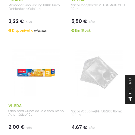
Marcador Fino Edding 8000 Preto
Saco Congelação VILEDA Multi XL 5L
Resistente ao Gelo 1un
10un
3,22 €
5,50 €
c/iva
c/iva
Disponível a
Em Stock
07/08/2026
FILTRO
VILEDA
Saco para Cubos de Gelo com Fecho
Sacos Vácuo PA/PE 150x200 85mic
Automático 10un
100un
2,00 €
4,67 €
c/iva
c/iva