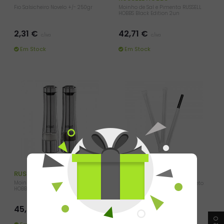
Fio Salsicheiro Novelo +/- 250gr
Moinho de Sal e Pimenta RUSSELL
HOBBS Black Edition 2un
2,31 €
42,71 €
c/iva
c/iva
Em Stock
Em Stock
RUSSELL HOBBS
Moinho de Sal e Pimenta RUSSELL
Palhinhas 14cmx8mm Papel Preto
HOBBS Classics 2un
(Emb Individual) 250un
45,50 €
4,31 €
c/iva
c/iva