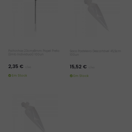
Palhinhas 23cmx8mm Papel Preto
Saco Pasteleiro Descartável 45,5cm
(Emb Individual) 100un
100un
2,35 €
15,52 €
c/iva
c/iva
Em Stock
Em Stock