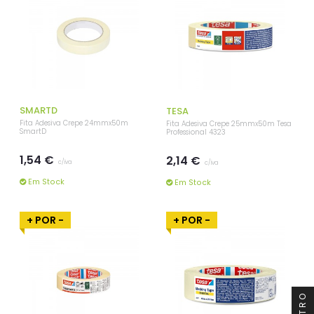
SMARTD
TESA
Fita Adesiva Crepe 24mmx50m
Fita Adesiva Crepe 25mmx50m Tesa
SmartD
Professional 4323
1,54 €
2,14 €
c/iva
c/iva
Em Stock
Em Stock
+ POR -
+ POR -
FILTRO