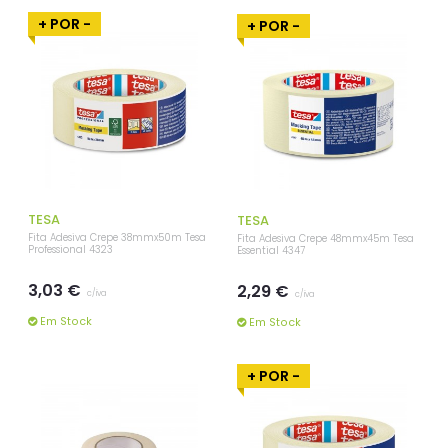
+ POR -
+ POR -
TESA
TESA
Fita Adesiva Crepe 38mmx50m Tesa
Fita Adesiva Crepe 48mmx45m Tesa
Professional 4323
Essential 4347
3,03 €
2,29 €
c/iva
c/iva
Em Stock
Em Stock
+ POR -