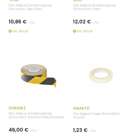
Fita Adesiva Antiderrapante
Fita Adesiva Antiderrapante
25mmx5m Tesa Preto
50mmx10m Preto
10,86 €
12,02 €
c/iva
c/iva
Em Stock
Em Stock
DURABLE
SMARTD
Fita Adesiva Antiderrapante
Fita Adesiva Crepe 19mmx50m
50mmx15m Duraline Preto/Amarelo
SmartD
46,00 €
1,23 €
c/iva
c/iva