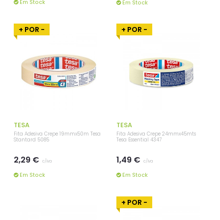
Em Stock
Em Stock
+ POR -
+ POR -
TESA
TESA
Fita Adesiva Crepe 19mmx50m Tesa
Fita Adesiva Crepe 24mmx45mts
Stantard 5085
Tesa Essential 4347
2,29 €
1,49 €
c/iva
c/iva
Em Stock
Em Stock
+ POR -