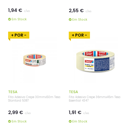
1,94 €
2,55 €
c/iva
c/iva
Em Stock
Em Stock
+ POR -
+ POR -
TESA
TESA
Fita Adesiva Crepe 30mmx50m Tesa
Fita Adesiva Crepe 36mmx45m Tesa
Stantard 5087
Essential 4347
2,99 €
1,91 €
c/iva
c/iva
Em Stock
Em Stock