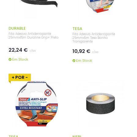
DURABLE
TESA
Fita Adesiva Antiderrapante
Fita Adesiva Antiderrapante
25mmx15m Duraline Grip+ Preto
25mmx5m Tesa Banho
Transparente
22,24 €
10,92 €
c/iva
c/iva
Em Stock
Em Stock
+ POR -
TESA
NERI