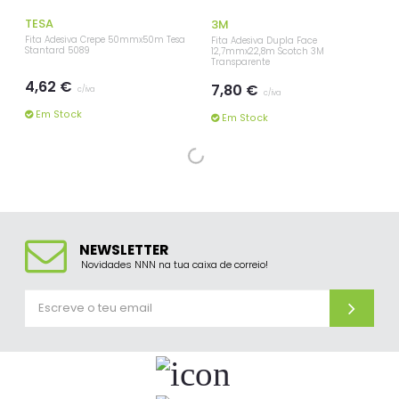
TESA
3M
Fita Adesiva Crepe 50mmx50m Tesa
Fita Adesiva Dupla Face
Stantard 5089
12,7mmx22,8m Scotch 3M
Transparente
4,62 €
7,80 €
c/iva
c/iva
Em Stock
Em Stock
NEWSLETTER
Novidades NNN na tua caixa de correio!