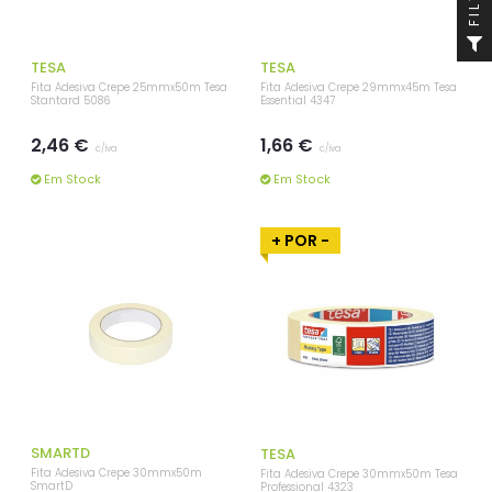
TESA
TESA
Fita Adesiva Crepe 25mmx50m Tesa
Fita Adesiva Crepe 29mmx45m Tesa
Stantard 5086
Essential 4347
2,46 €
1,66 €
c/iva
c/iva
Em Stock
Em Stock
+ POR -
SMARTD
TESA
Fita Adesiva Crepe 30mmx50m
Fita Adesiva Crepe 30mmx50m Tesa
SmartD
Professional 4323