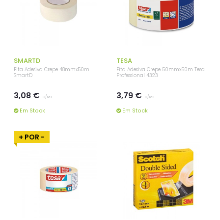
SMARTD
TESA
Fita Adesiva Crepe 48mmx50m
Fita Adesiva Crepe 50mmx50m Tesa
SmartD
Professional 4323
3,08 €
3,79 €
c/iva
c/iva
Em Stock
Em Stock
+ POR -