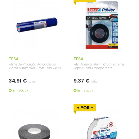
TESA
TESA
Filme de Proteção Autoadesivo
Fita Adesiva 19mmx2,5m Extreme
Vidros 500mmx100mts Tesa 74921
Repair Tesa Transparente
34,91 €
9,37 €
c/iva
c/iva
Em Stock
Em Stock
+ POR -