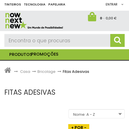
TINTEIROS
TECNOLOGIA
PAPELARIA
ENTRAR
0
-
0,00 €
PROMOÇÕES
PRODUTOS
>
Casa
>
Bricolage
>
Fitas Adesivas
FITAS ADESIVAS
+ POR -