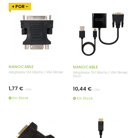
+ POR -
NANOCABLE
NANOCABLE
Adaptador DVI Macho / VGA Fêmea
Adaptador DVI Macho / VGA Fêmea
10cm
1,77 €
10,44 €
c/iva
c/iva
Em Stock
Em Stock