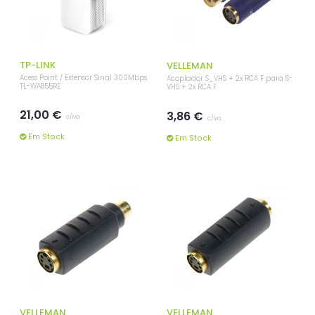
TP-LINK
VELLEMAN
Acess Point / Extensor Sinal 300Mbps
Acoplador S_VHS + 2x RCA F para S-
TL-WA855RE
VHS + 2x RCA F
21,00 €
3,86 €
c/iva
c/iva
Em Stock
Em Stock
VELLEMAN
VELLEMAN