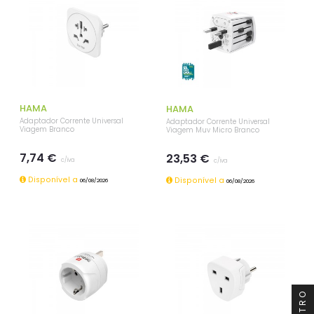
HAMA
HAMA
Adaptador Corrente Universal
Adaptador Corrente Universal
Viagem Branco
Viagem Muv Micro Branco
7,74 €
23,53 €
c/iva
c/iva
Disponível a
Disponível a
06/08/2026
06/08/2026
FILTRO