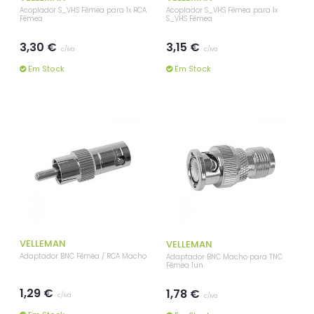
Acoplador S_VHS Fêmea para 1x RCA
Acoplador S_VHS Fêmea para 1x
Fêmea
S_VHS Fêmea
3,30 €
3,15 €
c/iva
c/iva
Em Stock
Em Stock
VELLEMAN
VELLEMAN
Adaptador BNC Fêmea / RCA Macho
Adaptador BNC Macho para TNC
Fêmea 1un
1,29 €
1,78 €
c/iva
c/iva