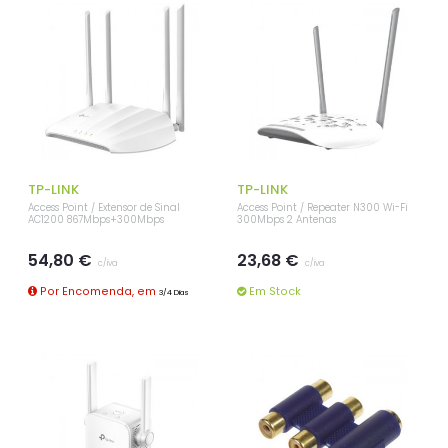
TP-LINK
TP-LINK
Access Point / Extensor de Sinal
Access Point / Repeater N300 Wi-Fi
AC1200 867Mbps+300Mbps
300Mbps 2 Antenas
54,80 €
23,68 €
c/iva
c/iva
Por Encomenda, em
Em Stock
3/4 Dias