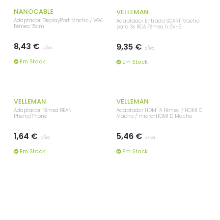
NANOCABLE
VELLEMAN
Adaptador DisplayPort Macho / VGA
Adaptador Entrada SCART Macho
Fêmea 15cm
para 3x RCA Fêmea 1x SVHS
8,43 €
9,35 €
c/iva
c/iva
Em Stock
Em Stock
VELLEMAN
VELLEMAN
Adaptador Fêmea REAN
Adaptador HDMI A Fêmea / HDMI C
Phono/Phono
Macho / micro-HDMI D Macho
1,64 €
5,46 €