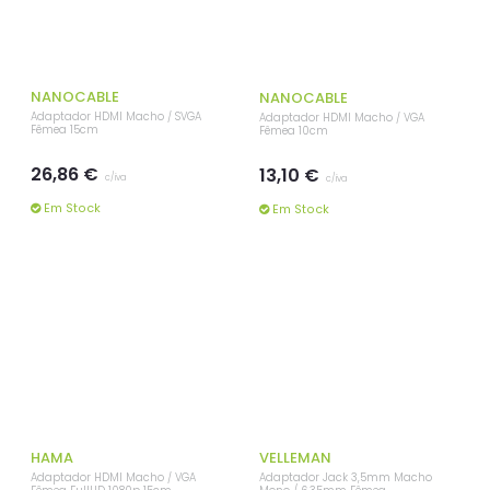
c/iva
c/iva
Em Stock
Em Stock
NANOCABLE
NANOCABLE
Adaptador HDMI Macho / SVGA
Adaptador HDMI Macho / VGA
Fêmea 15cm
Fêmea 10cm
26,86 €
13,10 €
c/iva
c/iva
Em Stock
Em Stock