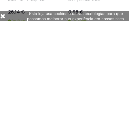
Esta loja usa cookies e outras tecnologias para que
possamos melhorar sua experiência em nossos sites.
HAMA
VELLEMAN
Adaptador HDMI Macho / VGA
Adaptador Jack 3,5mm Macho
Fêmea FullHD 1080p 15cm
Mono / 6,35mm Fêmea
26,14 €
0,98 €
c/iva
c/iva
Em Stock
Em Stock
+ POR -