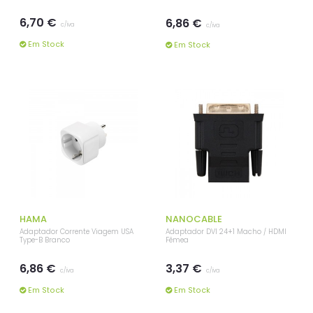
6,70 €
6,86 €
c/iva
c/iva
Em Stock
Em Stock
HAMA
NANOCABLE
Adaptador Corrente Viagem USA
Adaptador DVI 24+1 Macho / HDMI
Type-B Branco
Fêmea
6,86 €
3,37 €
c/iva
c/iva
Em Stock
Em Stock