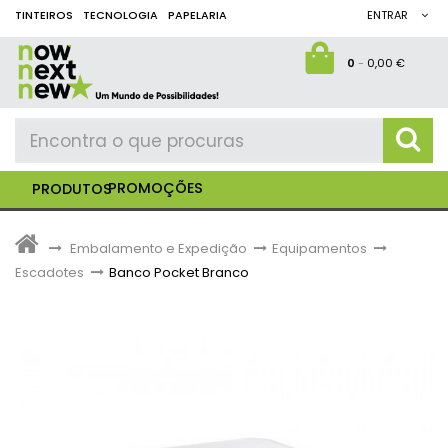
TINTEIROS
TECNOLOGIA
PAPELARIA
ENTRAR
0
-
0,00 €
PROMOÇÕES
PRODUTOS
>
Embalamento e Expedição
>
Equipamentos
>
Escadotes
>
Banco Pocket Branco