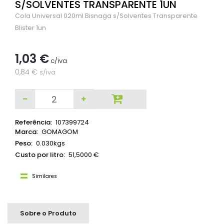
S/SOLVENTES TRANSPARENTE 1UN
Cola Universal 020ml Bisnaga s/Solventes Transparente
Blister 1un
1,03 €
c/iva
0,84 €
s/iva
Referência:
107399724
Marca:
GOMAGOM
Peso:
0.030kgs
Custo por litro:
51,5000 €
Similares
Sobre o Produto