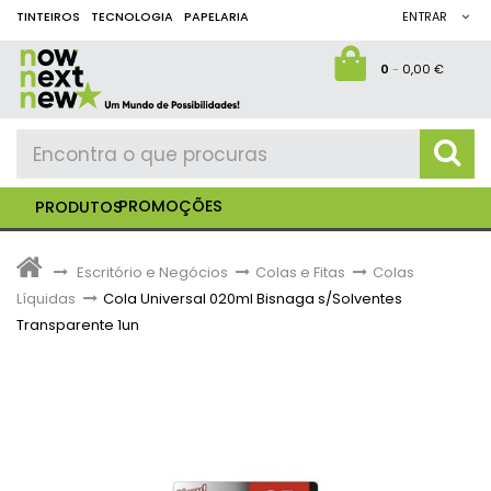
TINTEIROS
TECNOLOGIA
PAPELARIA
ENTRAR
0
-
0,00 €
PROMOÇÕES
PRODUTOS
>
Escritório e Negócios
>
Colas e Fitas
>
Colas
Líquidas
>
Cola Universal 020ml Bisnaga s/Solventes
Transparente 1un