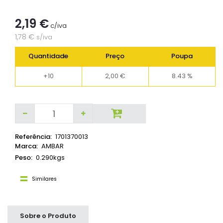
2,19 €
c/iva
1,78 €
s/iva
Quantidade
Preço
Poupa
+10
2,00 €
8.43 %
Referência:
1701370013
Marca:
AMBAR
Peso:
0.290kgs
Similares
Sobre o Produto