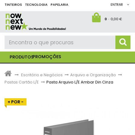
TINTEIROS
TECNOLOGIA
PAPELARIA
ENTRAR
0
-
0,00 €
PROMOÇÕES
PRODUTOS
>
Escritório e Negócios
>
Arquivo e Organização
>
Pastas Cartão L/E
>
Pasta Arquivo L/E Ambar Din Cinza
+ POR -