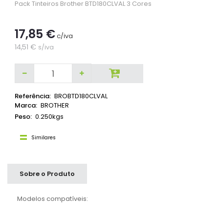
Pack Tinteiros Brother BTD180CLVAL 3 Cores
17,85 €
c/iva
14,51 €
s/iva
Referência:
BROBTD180CLVAL
Marca:
BROTHER
Peso:
0.250kgs
Similares
Sobre o Produto
Modelos compatíveis: