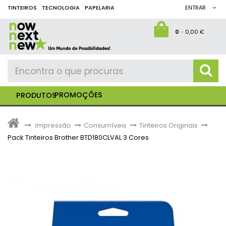
TINTEIROS
TECNOLOGIA
PAPELARIA
ENTRAR
0
-
0,00 €
PROMOÇÕES
PRODUTOS
>
Impressão
>
Consumíveis
>
Tinteiros Originais
>
Pack Tinteiros Brother BTD180CLVAL 3 Cores