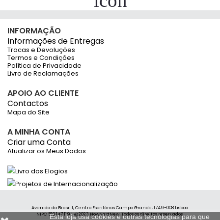
INFORMAÇÃO
Informações de Entregas
Trocas e Devoluções
Termos e Condições
Política de Privacidade
Livro de Reclamações
APOIO AO CLIENTE
Contactos
Mapa do Site
A MINHA CONTA
Criar uma Conta
Atualizar os Meus Dados
Avenida do Brasil 1, Centro Escritórios Campo Grande, 1749-008 Lisboa
NIPC 510 147 119 | @2023 NowNextNew. Todos os direitos reservados.
Esta loja usa cookies e outras tecnologias para que