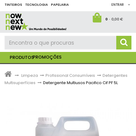
TINTEIROS
TECNOLOGIA
PAPELARIA
ENTRAR
0
-
0,00 €
PROMOÇÕES
PRODUTOS
>
Limpeza
>
Profissional Consumíveis
>
Detergentes
Multisuperfícies
>
Detergente Multiusos Pacifico Cif PF 5L