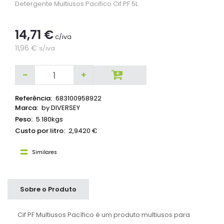
Detergente Multiusos Pacifico Cif PF 5L
14,71 €
c/iva
11,96 €
s/iva
Referência:
683100958922
Marca:
by DIVERSEY
Peso:
5.180kgs
Custo por litro:
2,9420 €
Similares
Sobre o Produto
Cif PF Multiusos Pacífico é um produto multiusos para