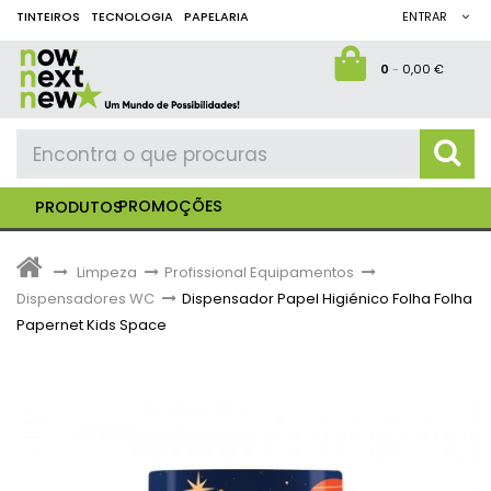
TINTEIROS
TECNOLOGIA
PAPELARIA
ENTRAR
0
-
0,00 €
PROMOÇÕES
PRODUTOS
>
Limpeza
>
Profissional Equipamentos
>
Dispensadores WC
>
Dispensador Papel Higiénico Folha Folha
Papernet Kids Space