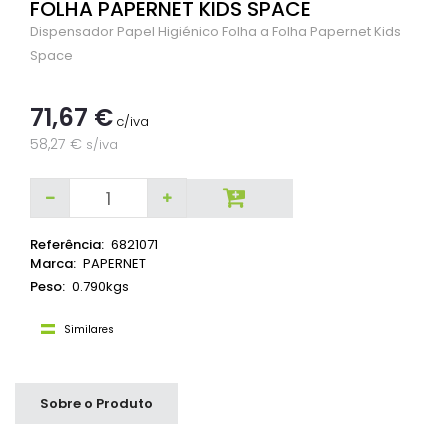
FOLHA PAPERNET KIDS SPACE
Dispensador Papel Higiénico Folha a Folha Papernet Kids
Space
71,67 €
c/iva
58,27 €
s/iva
Referência:
6821071
Marca:
PAPERNET
Peso:
0.790kgs
Similares
Sobre o Produto