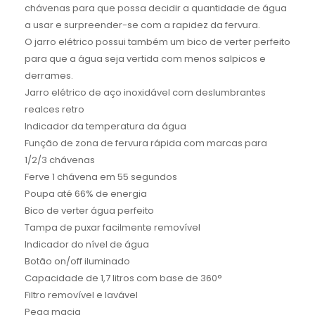
chávenas para que possa decidir a quantidade de água
a usar e surpreender-se com a rapidez da fervura.
O jarro elétrico possui também um bico de verter perfeito
para que a água seja vertida com menos salpicos e
derrames.
Jarro elétrico de aço inoxidável com deslumbrantes
realces retro
Indicador da temperatura da água
Função de zona de fervura rápida com marcas para
1/2/3 chávenas
Ferve 1 chávena em 55 segundos
Poupa até 66% de energia
Bico de verter água perfeito
Tampa de puxar facilmente removível
Indicador do nível de água
Botão on/off iluminado
Capacidade de 1,7 litros com base de 360°
Filtro removível e lavável
Pega macia