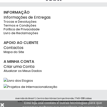
INFORMAÇÃO
Informações de Entregas
Trocas e Devoluções
Termos e Condições
Política de Privacidade
Livro de Reclamações
APOIO AO CLIENTE
Contactos
Mapa do Site
A MINHA CONTA
Criar uma Conta
Atualizar os Meus Dados
Avenida do Brasil 1, Centro Escritórios Campo Grande, 1749-008 Lisboa
NIPC 510 147 119 | @2023 NowNextNew. Todos os direitos reservados.
Esta loja usa cookies e outras tecnologias para que