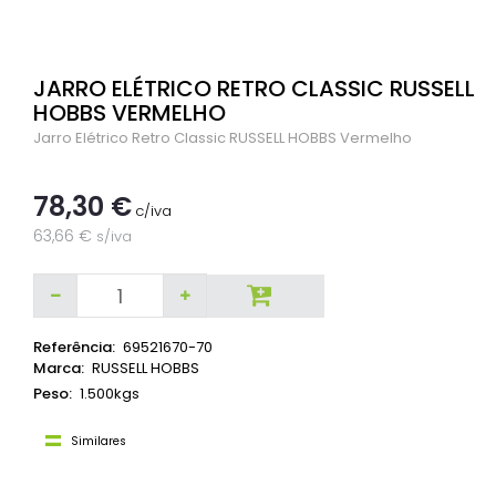
JARRO ELÉTRICO RETRO CLASSIC RUSSELL
HOBBS VERMELHO
Jarro Elétrico Retro Classic RUSSELL HOBBS Vermelho
78,30 €
c/iva
63,66 €
s/iva
Referência:
69521670-70
Marca:
RUSSELL HOBBS
Peso:
1.500kgs
Similares