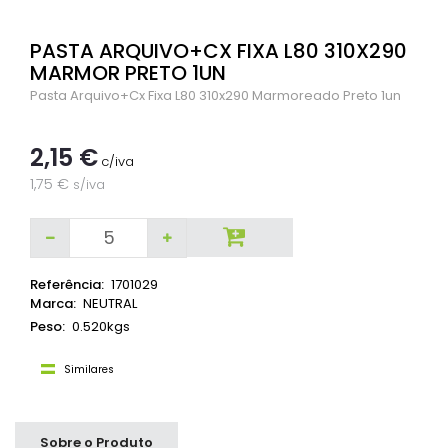
PASTA ARQUIVO+CX FIXA L80 310X290
MARMOR PRETO 1UN
Pasta Arquivo+Cx Fixa L80 310x290 Marmoreado Preto 1un
2,15 €
c/iva
1,75 €
s/iva
Referência:
1701029
Marca:
NEUTRAL
Peso:
0.520kgs
Similares
Sobre o Produto