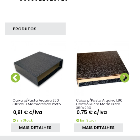
PRODUTOS
SIMILARES
Caixa p/Pasta Arquivo L80
Caixa p/Pasta Arquivo L80
310x290 Marmoreado Preto
Cartao Micro Marm Preto
350x290
0,81 €
c/iva
0,75 €
c/iva
Em Stock
Em Stock
MAIS DETALHES
MAIS DETALHES