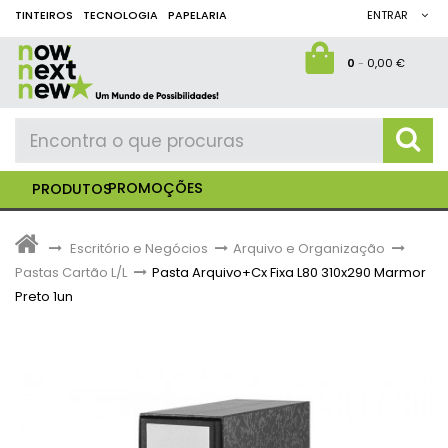
TINTEIROS
TECNOLOGIA
PAPELARIA
ENTRAR
0
-
0,00 €
PROMOÇÕES
PRODUTOS
>
Escritório e Negócios
>
Arquivo e Organização
>
Pastas Cartão L/L
>
Pasta Arquivo+Cx Fixa L80 310x290 Marmor
Preto 1un