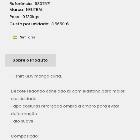
Referência:
6307571
Marca:
NEUTRAL
Peso:
0.130kgs
Custo por unidade:
3,5650 €
Similares
Sobre o Produto
10% DESCONTO
T-shirt KIDS manga curta.
Faz o teu registo e aproveita
esta oportunidade!
Decote redondo canelado 1x1 com elastano para maior
BEMVINDO2026
elasticidade
Copia este código e aplica no teu carrinho de compras
Válido apenas na primeira compra
Tapa costuras reforçada ombro a ombro para evitar
REGISTAR
NÃO OBRIGADO
deformação
Tato suave
Composição: