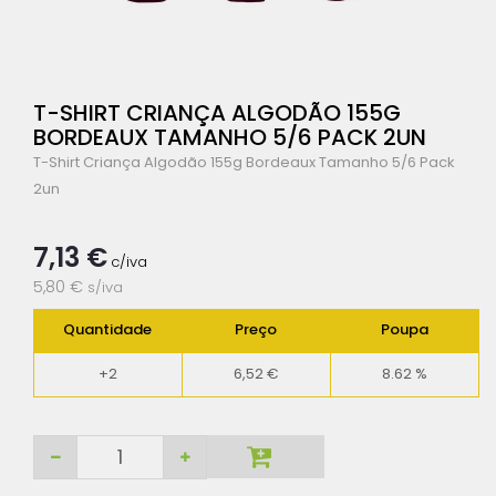
T-SHIRT CRIANÇA ALGODÃO 155G
BORDEAUX TAMANHO 5/6 PACK 2UN
T-Shirt Criança Algodão 155g Bordeaux Tamanho 5/6 Pack
2un
7,13 €
c/iva
5,80 €
s/iva
Quantidade
Preço
Poupa
+2
6,52 €
8.62 %