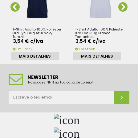
T-Shirt Adulto 100% Poliéster
T-Shirt Adulto 100% Poliéster
o
Bird Eye 130g Azul Navy
Bird Eye 130g Branco
Tam.M
Tamanho L
3,54 €
c/iva
3,54 €
c/iva
Em Stock
Em Stock
MAIS DETALHES
MAIS DETALHES
NEWSLETTER
Novidades NNN na tua caixa de correio!