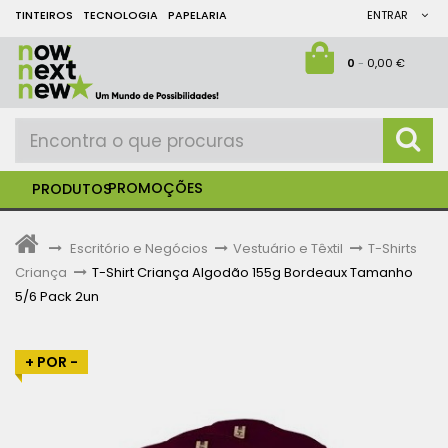
TINTEIROS
TECNOLOGIA
PAPELARIA
ENTRAR
0
-
0,00 €
PROMOÇÕES
PRODUTOS
>
Escritório e Negócios
>
Vestuário e Têxtil
>
T-Shirts
Criança
>
T-Shirt Criança Algodão 155g Bordeaux Tamanho
5/6 Pack 2un
+ POR -