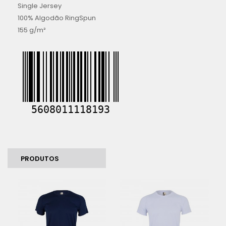
Single Jersey
100% Algodão RingSpun
155 g/m²
PRODUTOS
SIMILARES