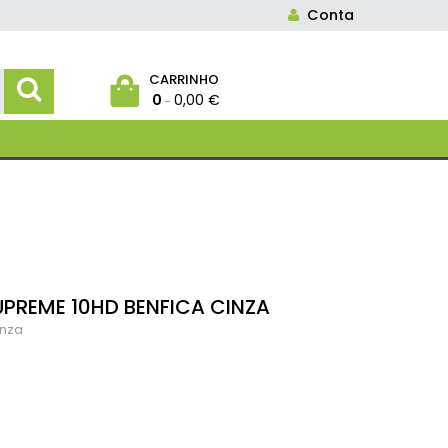
Conta
CARRINHO
0
0,00 €
-
REME 10HD BENFICA CINZA
inza