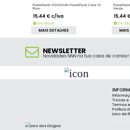
 Pack
Powerbank 10000mAh PowerPack Color 10
Powerbank
Plum
Verde
15,44 €
c/iva
15,44 
Em Stock
Em St
MAIS DETALHES
MAIS
NEWSLETTER
Novidades NNN na tua caixa de correio!
INFOR
Informaç
Trocas e
Termos e
Política 
Livro de