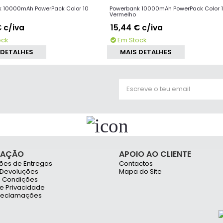
 10000mAh PowerPack Color 10
Powerbank 10000mAh PowerPack Color 
Vermelho
€
c/iva
15,44 €
c/iva
ock
Em Stock
 DETALHES
MAIS DETALHES
MAÇÃO
APOIO AO CLIENTE
ões de Entregas
Contactos
 Devoluções
Mapa do Site
 Condições
de Privacidade
 Reclamações