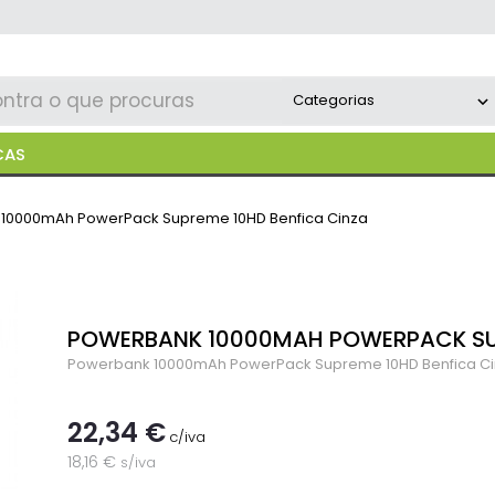
CAS
10000mAh PowerPack Supreme 10HD Benfica Cinza
POWERBANK 10000MAH POWERPACK SUP
Powerbank 10000mAh PowerPack Supreme 10HD Benfica C
22,34 €
c/iva
18,16 €
s/iva