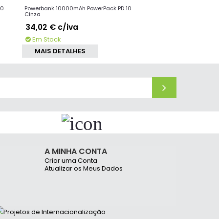
10
Powerbank 10000mAh PowerPack PD 10
Powerbank 10000mA
Cinza
Performance 10 Cinz
34,02 €
c/iva
17,49 €
c/iva
Em Stock
Em Stock
MAIS DETALHES
MAIS DETALHE
A MINHA CONTA
Criar uma Conta
Atualizar os Meus Dados