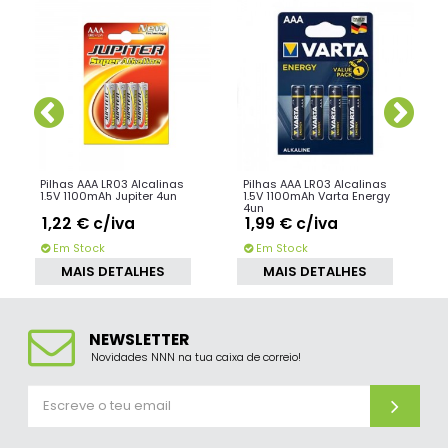
Pilhas AAA LR03 Alcalinas
Pilhas AAA LR03 Alcalinas
1.5V 1100mAh Jupiter 4un
1.5V 1100mAh Varta Energy
4un
1,22 €
c/iva
1,99 €
c/iva
Em Stock
Em Stock
MAIS DETALHES
MAIS DETALHES
NEWSLETTER
Novidades NNN na tua caixa de correio!