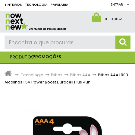
TINTEIROS
TECNOLOGIA
PAPELARIA
ENTRAR
0
-
0,00 €
PROMOÇÕES
PRODUTOS
>
Tecnologia
>
Pilhas
>
Pilhas AAA
>
Pilhas AAA LR03
Alcalinas 1.5V Power Boost Duracell Plus 4un