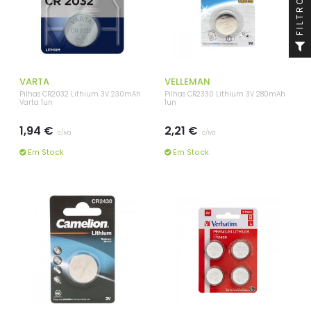
FILTRO
VARTA
VELLEMAN
Pilhas CR2032 Lithium 3V 230mAh
Pilhas CR2330 Lithium 3V 280mAh
Varta 1un
1un
1,94 €
2,21 €
c/iva
c/iva
Em Stock
Em Stock