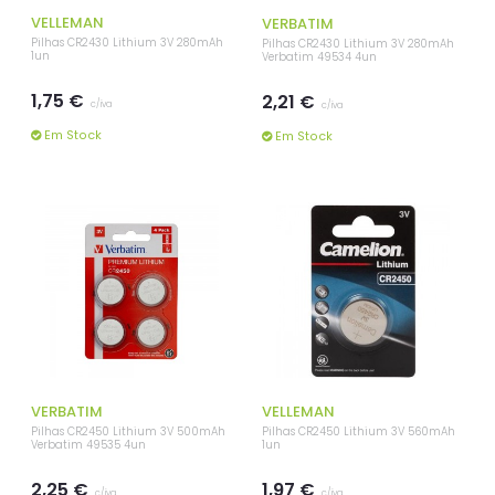
VELLEMAN
VERBATIM
Pilhas CR2430 Lithium 3V 280mAh
Pilhas CR2430 Lithium 3V 280mAh
1un
Verbatim 49534 4un
1,75 €
2,21 €
c/iva
c/iva
Em Stock
Em Stock
VERBATIM
VELLEMAN
Pilhas CR2450 Lithium 3V 500mAh
Pilhas CR2450 Lithium 3V 560mAh
Verbatim 49535 4un
1un
2,25 €
1,97 €
c/iva
c/iva