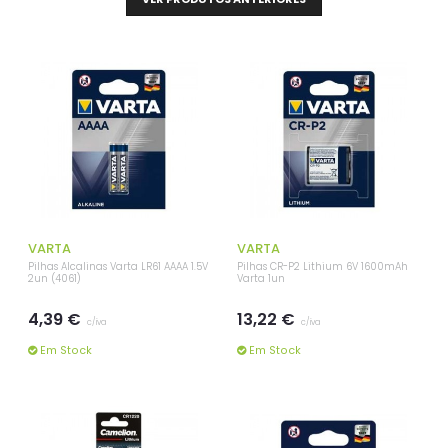
VARTA
VARTA
Pilhas Alcalinas Varta LR61 AAAA 1.5V
Pilhas CR-P2 Lithium 6V 1600mAh
2un (4061)
Varta 1un
4,39 €
13,22 €
c/iva
c/iva
Em Stock
Em Stock