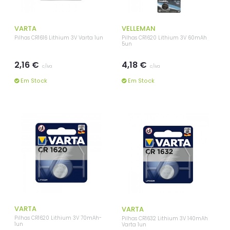
VARTA
VELLEMAN
Pilhas CR1616 Lithium 3V Varta 1un
Pilhas CR1620 Lithium 3V 60mAh
5un
2,16 €
4,18 €
c/iva
c/iva
Em Stock
Em Stock
VARTA
VARTA
Pilhas CR1620 Lithium 3V 70mAh-
Pilhas CR1632 Lithium 3V 140mAh
1un
Varta 1un