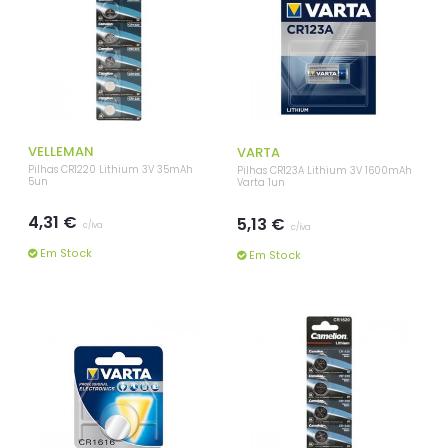
VELLEMAN
VARTA
Pilhas CR1220 Lithium 3V 35mAh
Pilhas CR123A Lithium 3V 1600mAh
5un
Varta 1un
4,31 €
5,13 €
c/iva
c/iva
Em Stock
Em Stock