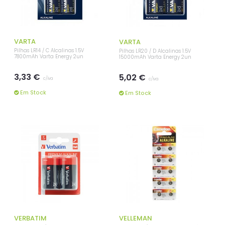
VARTA
VARTA
Pilhas LR14 / C Alcalinas 1.5V
Pilhas LR20 / D Alcalinas 1.5V
7800mAh Varta Energy 2un
15000mAh Varta Energy 2un
3,33 €
5,02 €
c/iva
c/iva
Em Stock
Em Stock
VERBATIM
VELLEMAN