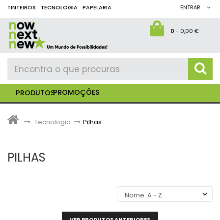
TINTEIROS
TECNOLOGIA
PAPELARIA
ENTRAR
0
-
0,00 €
PROMOÇÕES
PRODUTOS
>
Tecnologia
>
Pilhas
PILHAS
VER PRODUTOS ANTERIORES