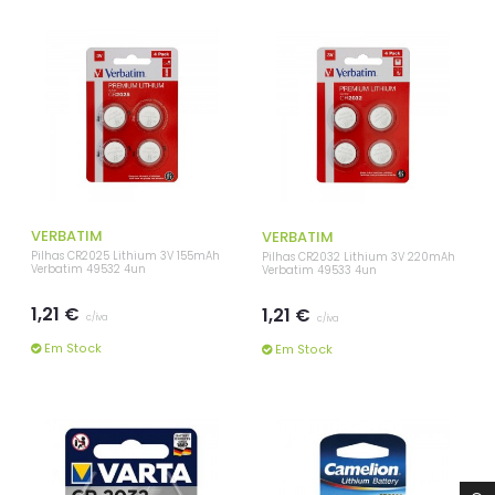
VERBATIM
VERBATIM
Pilhas CR2025 Lithium 3V 155mAh
Pilhas CR2032 Lithium 3V 220mAh
Verbatim 49532 4un
Verbatim 49533 4un
1,21 €
1,21 €
c/iva
c/iva
Em Stock
Em Stock