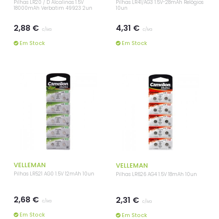
Pilhas LR20 / D Alcalinas 1.5V
Pilhas LR41/AG3 1.5V-28mAh Relógios
18000mAh Verbatim 49923 2un
10un
2,88 €
4,31 €
c/iva
c/iva
Em Stock
Em Stock
VELLEMAN
VELLEMAN
Pilhas LR521 AG0 1.5V 12mAh 10un
Pilhas LR626 AG4 1.5V 18mAh 10un
2,68 €
2,31 €
c/iva
c/iva
Em Stock
Em Stock