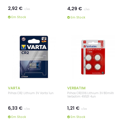
2,92 €
4,29 €
c/iva
c/iva
Em Stock
Em Stock
VARTA
VERBATIM
Pilhas CR2 Lithium 3V Varta 1un
Pilhas CR2016 Lithium 3V 80mAh
Verbatim 49531 4un
6,33 €
1,21 €
c/iva
c/iva
Em Stock
Em Stock