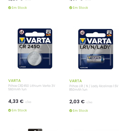
Em Stock
Em Stock
VARTA
VARTA
Pilhas CR2450 Lithium Varta 3V
Pilhas LR1 / N / Lady Alcalinas 1.5V
560mAh 1un
850mAh 1un
4,33 €
2,03 €
c/iva
c/iva
Em Stock
Em Stock