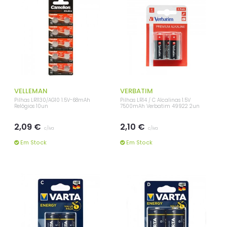
VELLEMAN
VERBATIM
Pilhas LR1130/AG10 1.5V-68mAh
Pilhas LR14 / C Alcalinas 1.5V
Relógios 10un
7500mAh Verbatim 49922 2un
2,09 €
2,10 €
c/iva
c/iva
Em Stock
Em Stock