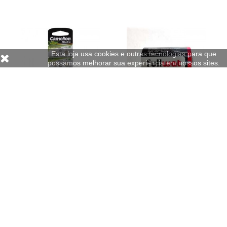
Esta loja usa cookies e outras tecnologias para que
possamos melhorar sua experiência em nossos sites.
VELLEMAN
FULLWAT
Pilhas LR726 AG2 1.5V 25mAh
Pilhas LS14250 Lithium 3.6 V
Relógios 10un
1200mAh 1/2AA 1un
2,46 €
7,48 €
c/iva
c/iva
Em Stock
Em Stock